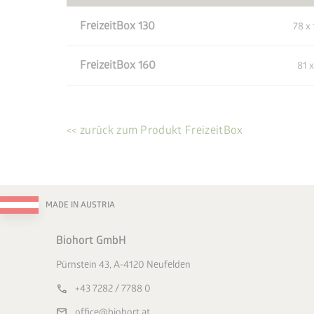
FreizeitBox 130
78 x 
FreizeitBox 160
81 x
<< zurück zum Produkt FreizeitBox
MADE IN AUSTRIA
Biohort GmbH
Pürnstein 43, A-4120 Neufelden
call
+43 7282 / 7788 0
mail
office@biohort.at