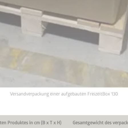
 sparen
Versandverpackung einer aufgebauten FreizeitBox 130
n Produktes in cm (B x T x H)
Gesamtgewicht des verpack