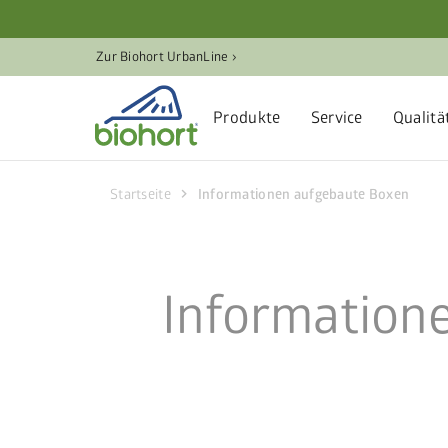
Cookie-Einstellungen
Zur Biohort UrbanLine ›
Produkte
Service
Qualitä
chevron_right
Startseite
Informationen aufgebaute Boxen
Information