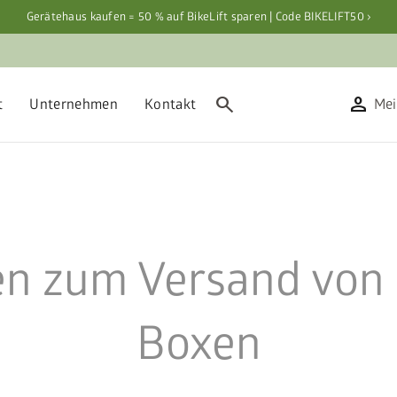
Gerätehaus kaufen = 50 % auf BikeLift sparen | Code BIKELIFT50 ›
search
person
t
Unternehmen
Kontakt
Mei
en zum Versand von
Boxen