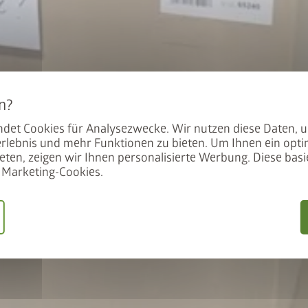
en BikeLift
mit dem Preis: Der BikeLift
den Biohort Gerätehauses
det Cookies für Analysezwecke. Wir nutzen diese Daten, 
.
rlebnis und mehr Funktionen zu bieten. Um Ihnen ein opti
eten, zeigen wir Ihnen personalisierte Werbung. Diese basie
Marketing-Cookies.
 unser Angebot
ift gemeinsam in den
IFT50
einlösen
keLift erhalten