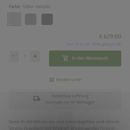
Farbe:
Silber-metallic
€ 629,00
Inkl. 19 % USt., Preis gültig in DE
remove
add
add_shopping_cart
In den Warenkorb
map_search
Händlersuche
Kostenlose Lieferung
local_shipping
innerhalb von 10 Werktagen
Damit Ihr Gerätehaus von zwei Seiten begehbar wird, können
Sie eine Zusatztüre (mit Edelstahl-Drückergarnitur) in einer