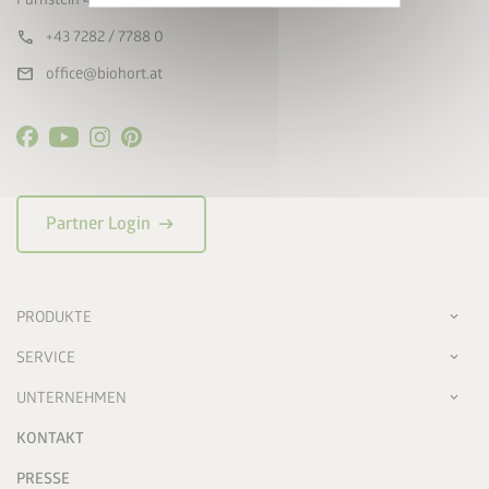
Jetzt sparen
call
+43 7282 / 7788 0
mail
office@biohort.at
arrow_right_alt
Partner Login
PRODUKTE
SERVICE
UNTERNEHMEN
KONTAKT
PRESSE