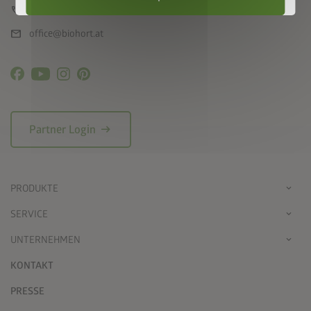
call
+43 7282 / 7788 0
mail
office@biohort.at
arrow_right_alt
Partner Login
PRODUKTE
SERVICE
UNTERNEHMEN
KONTAKT
PRESSE