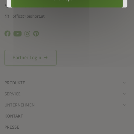
call
+43 7282 / 7788 0
mail
office@biohort.at
arrow_right_alt
Partner Login
PRODUKTE
SERVICE
UNTERNEHMEN
KONTAKT
PRESSE