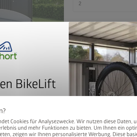
2
remove
add
map_search
Händlersuche
en BikeLift
local_shipping
Kostenlose
mit dem Preis: Der BikeLift
Das patentierte
System
mit i
den Biohort Gerätehauses
aus Aluprofilen und Aludiele
det Cookies für Analysezwecke. Wir nutzen diese Daten, 
.
auf einfache Weise nivellier
rlebnis und mehr Funktionen zu bieten. Um Ihnen ein opti
PLUS
Das Biohort SmartBase
eten, zeigen wir Ihnen personalisierte Werbung. Diese basie