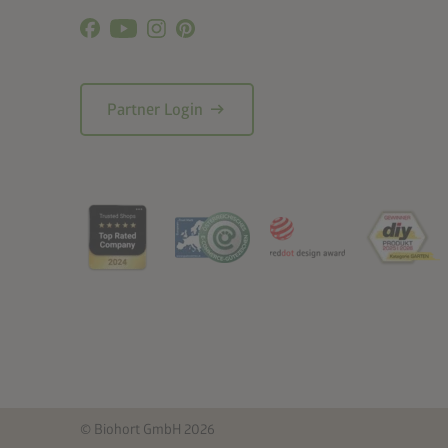
arrow_right_alt
Partner Login
© Biohort GmbH 2026