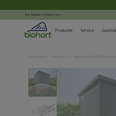
Cookie-Einstellungen
Zur Biohort UrbanLine ›
Produkte
Service
Qualitä
chevron_right
chevron_right
Startseite
Produkte
SmartBase PLUS für Gerä