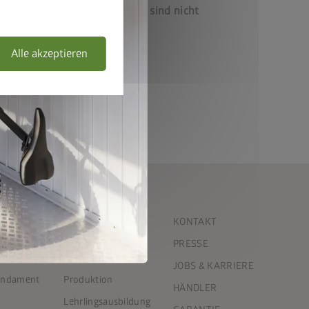
zusätzliche ALU-Bodenplatte sind nicht
Alle akzeptieren
UNTERNEHMEN
KONTAKT
Offene Stellen
PRESSE
Gerätehaus
Arbeitsbereiche
JOBS & KARRIERE
Fundament
Produktion
HÄNDLER
Lehrlingsausbildung