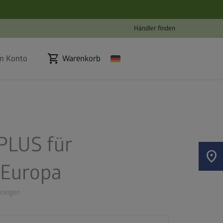
Händler finden
shopping_cart
n Konto
Warenkorb
PLUS für
location_on
 Europa
zeigen