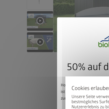
50% auf d
Hoch mit dem Bike. Runter 
ist beim Kauf eines passen
Unsere Seite verwen
zum halben Preis erhältlich
bestmögliches Surfe
Nutzererlebnis zu bi