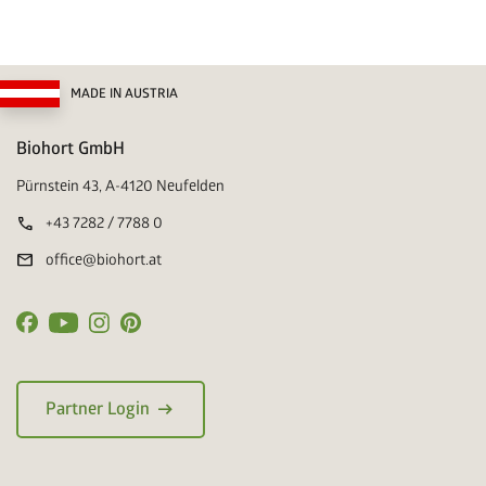
MADE IN AUSTRIA
Biohort GmbH
Pürnstein 43, A-4120 Neufelden
call
+43 7282 / 7788 0
mail
office@biohort.at
arrow_right_alt
Partner Login