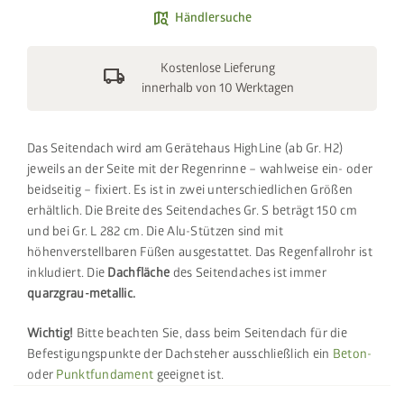
map_search
Händlersuche
Kostenlose Lieferung
local_shipping
innerhalb von 10 Werktagen
Das Seitendach wird am Gerätehaus HighLine (ab Gr. H2)
jeweils an der Seite mit der Regenrinne – wahlweise ein- oder
beidseitig – fixiert. Es ist in zwei unterschiedlichen Größen
erhältlich. Die Breite des Seitendaches Gr. S beträgt 150 cm
und bei Gr. L 282 cm. Die Alu-Stützen sind mit
höhenverstellbaren Füßen ausgestattet. Das Regenfallrohr ist
inkludiert. Die
Dachfläche
des Seitendaches ist immer
quarzgrau-metallic.
Wichtig!
Bitte beachten Sie, dass beim Seitendach für die
Befestigungspunkte der Dachsteher ausschließlich ein
Beton-
oder
Punktfundament
geeignet ist.