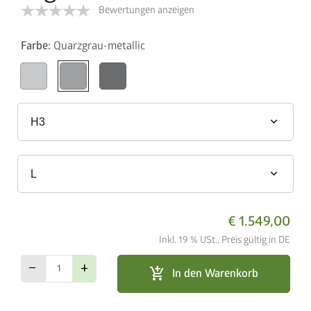
Bewertungen anzeigen
Farbe:
Quarzgrau-metallic
keyboard_arrow_down
H3
keyboard_arrow_down
L
€ 1.549,00
Inkl. 19 % USt., Preis gültig in DE
remove
add
add_shopping_cart
In den Warenkorb