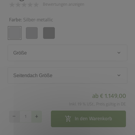
Bewertungen anzeigen
Farbe:
Silber-metallic
keyboard_arrow_down
Größe
keyboard_arrow_down
Seitendach Größe
ab
€ 1.149,00
Inkl. 19 % USt., Preis gültig in DE
remove
add
add_shopping_cart
In den Warenkorb