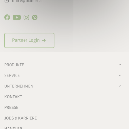
mail
office@biohort.at
arrow_right_alt
Partner Login
PRODUKTE
SERVICE
UNTERNEHMEN
KONTAKT
PRESSE
JOBS & KARRIERE
HÄNDLER