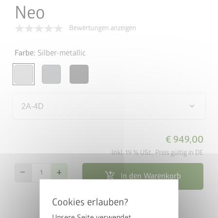
Neo
Bewertungen anzeigen
Farbe:
Silber-metallic
keyboard_arrow_down
2A-4D
€ 949,00
Inkl. 19 % USt., Preis gültig in DE
remove
add
add_shopping_cart
In den Warenkorb
map_search
Händlersuche
Unsere Seite verwendet