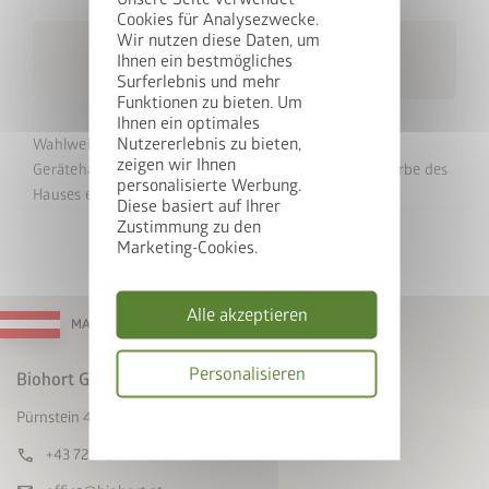
Cookies für Analysezwecke.
Wir nutzen diese Daten, um
Kostenlose Lieferung
local_shipping
Ihnen ein bestmögliches
innerhalb von 10 Werktagen
Surferlebnis und mehr
Funktionen zu bieten. Um
Ihnen ein optimales
Nutzererlebnis zu bieten,
Wahlweise kann eine Rückwand am Seitendach des
zeigen wir Ihnen
Gerätehauses Neo angebracht werden. Es ist in der Farbe des
personalisierte Werbung.
Hauses erhältlich.
Diese basiert auf Ihrer
Zustimmung zu den
Marketing-Cookies.
Alle akzeptieren
MADE IN AUSTRIA
Personalisieren
Biohort GmbH
Pürnstein 43, A-4120 Neufelden
Datenschutzbes
call
+43 7282 / 7788 0