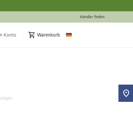
Händler finden
shopping_cart
n Konto
Warenkorb
location_on
zeigen