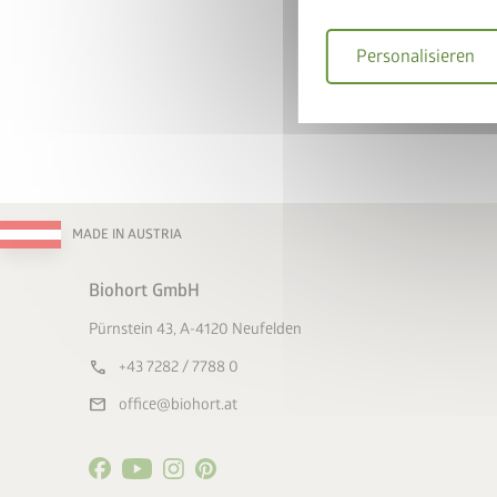
Personalisieren
Gerätehaus und BikeL
Warenkorb legen
Gutscheincode
BIKEL
50% Rabatt auf den Bi
Jetzt
MADE IN AUSTRIA
Biohort GmbH
Pürnstein 43, A-4120 Neufelden
call
+43 7282 / 7788 0
mail
office@biohort.at