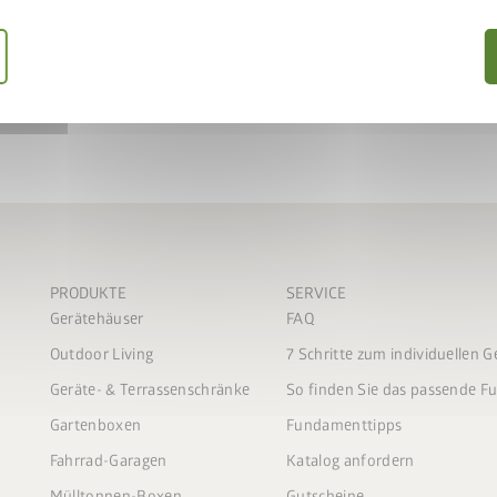
ift gemeinsam in den
IFT50
einlösen
keLift erhalten
 sparen
PRODUKTE
SERVICE
Gerätehäuser
FAQ
Outdoor Living
7 Schritte zum individuellen 
Geräte- & Terrassenschränke
So finden Sie das passende 
Gartenboxen
Fundamenttipps
Fahrrad-Garagen
Katalog anfordern
Mülltonnen-Boxen
Gutscheine