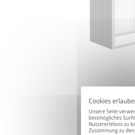
50% auf d
Hoch mit dem Bike. Runter 
ist beim Kauf eines passen
Unsere Seite verwen
zum halben Preis erhältlich
bestmögliches Surfe
Nutzererlebnis zu bi
Zustimmung zu den 
So nutzen Sie