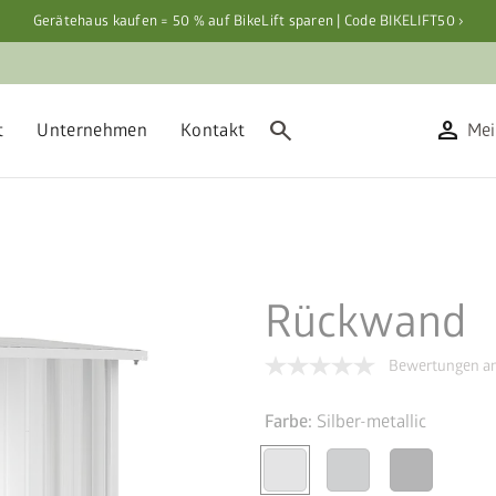
Gerätehaus kaufen = 50 % auf BikeLift sparen | Code BIKELIFT50 ›
search
person
t
Unternehmen
Kontakt
Mei
Rückwand
Bewertungen an
Farbe:
Silber-metallic