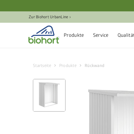
Cookie-Einstellungen
Zur Biohort UrbanLine ›
Produkte
Service
Qualitä
chevron_right
chevron_right
Startseite
Produkte
Rückwand