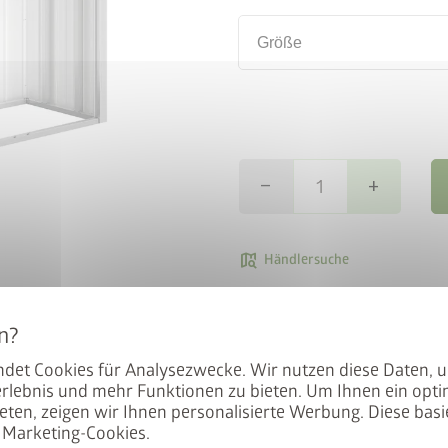
Größe
remove
add
en BikeLift
map_search
Händlersuche
local_shipping
Kostenlose
mit dem Preis: Der BikeLift
den Biohort Gerätehauses
det Cookies für Analysezwecke. Wir nutzen diese Daten, 
.
Schützen Sie Ihre Hausmauer 
rlebnis und mehr Funktionen zu bieten. Um Ihnen ein opti
Rückwand für das Kaminholzl
eten, zeigen wir Ihnen personalisierte Werbung. Diese basie
einbrennlackiertem Stahlblech
Marketing-Cookies.
 unser Angebot
Überdies ist die Rückwand nac