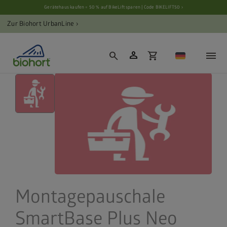
Cookie-Einstellungen
Gerätehaus kaufen = 50 % auf BikeLift sparen | Code BIKELIFT50 ›
Zur Biohort UrbanLine ›
person
search
shopping_cart
Montagepauschale
SmartBase Plus Neo