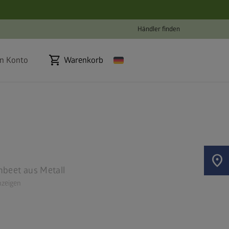
Händler finden
shopping_cart
n Konto
Warenkorb
location_on
hbeet aus Metall
zeigen