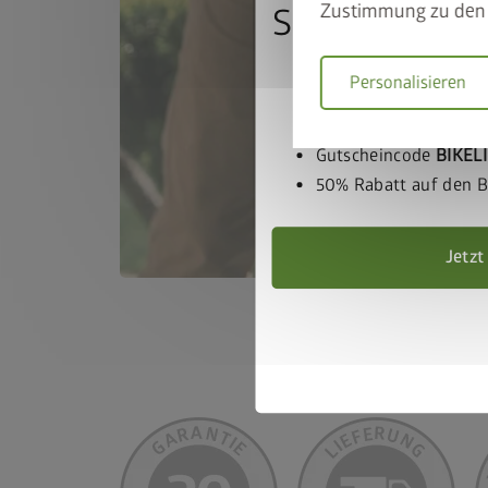
Zustimmung zu den 
So nutzen Sie
Personalisieren
Gerätehaus und BikeL
Warenkorb legen
Gutscheincode
BIKEL
50% Rabatt auf den Bi
Jetzt