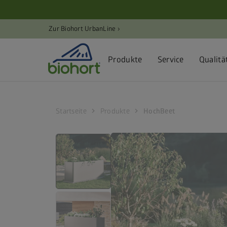
Cookie-Einstellungen
Zur Biohort UrbanLine ›
Produkte
Service
Qualitä
chevron_right
chevron_right
Startseite
Produkte
HochBeet