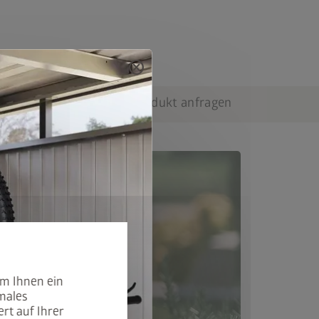
cancel
echnische Daten
Produkt anfragen
um Ihnen ein
males
rt auf Ihrer