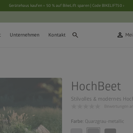
Gerätehaus kaufen = 50 % auf BikeLift sparen | Code BIKELIFT50 ›
search
person
t
Unternehmen
Kontakt
Mei
HochBeet
Stilvolles & modernes Hoc
Bewertungen an
Farbe:
Quarzgrau-metallic