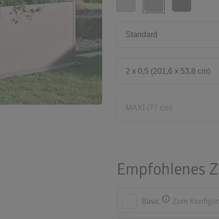
Standard
2 x 0,5 (201,6 x 53,8 cm)
MAXI (77 cm)
Empfohlenes 
info
Basic
Zum Konfigur