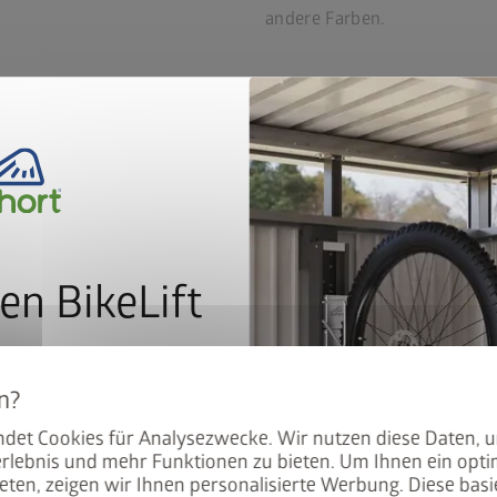
andere Farben.
Grundausstattung
Zubehör
Service
T
en BikeLift
mit dem Preis: Der BikeLift
den Biohort Gerätehauses
det Cookies für Analysezwecke. Wir nutzen diese Daten, 
.
rlebnis und mehr Funktionen zu bieten. Um Ihnen ein opti
eten, zeigen wir Ihnen personalisierte Werbung. Diese basie