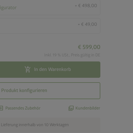
+ € 498,00
igurator
+ € 49,00
€ 599,00
Inkl. 19 % USt., Preis gültig in DE
add_shopping_cart
In den Warenkorb
Produkt konfigurieren
d_box
photo_library
Passendes Zubehör
Kundenbilder
 Lieferung innerhalb von 10 Werktagen