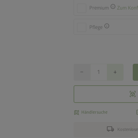
info
Premium
Zum Konf
info
Pflege
remove
add
view_in_ar
map_search
ad
Händlersuche
local_shipping
Kostenlose