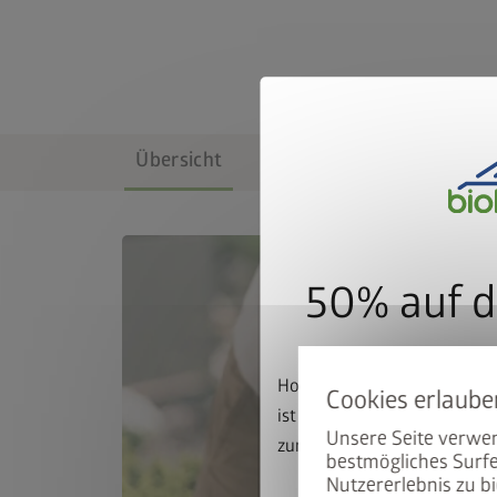
Übersicht
Farben & Größen
50% auf d
Hoch mit dem Bike. Runter 
ist beim Kauf eines passen
Unsere Seite verwen
zum halben Preis erhältlich
bestmögliches Surfe
Nutzererlebnis zu bi