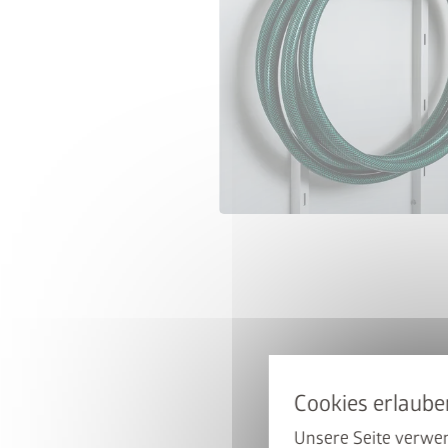
50% auf d
Hoch mit dem Bike. Runter 
ist beim Kauf eines passen
Unsere Seite verwen
zum halben Preis erhältlich