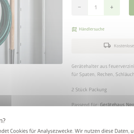
remove
add
map_search
Händlersuche
local_shipping
Kostenlose
Gerätehalter aus feuerverzin
für Spaten, Rechen, Schläuc
2 Stück Packung
en BikeLift
Passend für:
Gerätehaus Ne
mit dem Preis: Der BikeLift
den Biohort Gerätehauses
det Cookies für Analysezwecke. Wir nutzen diese Daten, 
.