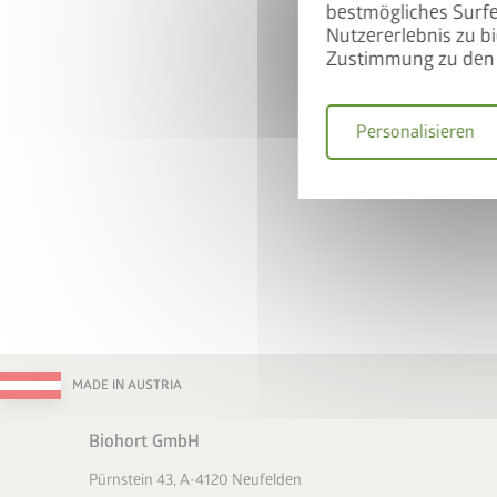
bestmögliches Surfe
Nutzererlebnis zu bi
Zustimmung zu den 
So nutzen Sie
Personalisieren
Gerätehaus und BikeL
Warenkorb legen
Gutscheincode
BIKEL
50% Rabatt auf den Bi
Jetzt
MADE IN AUSTRIA
Biohort GmbH
Pürnstein 43, A-4120 Neufelden