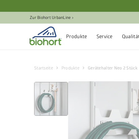
Cookie-Einstellungen
Zur Biohort UrbanLine ›
Produkte
Service
Qualitä
chevron_right
chevron_right
Startseite
Produkte
Gerätehalter Neo 2 Stück