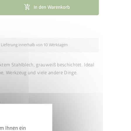
add_shopping_cart
In den Warenkorb
cancel
 Lieferung innerhalb von 10 Werktagen
ktem Stahlblech, grauweiß beschichtet. Ideal
he, Werkzeug und viele andere Dinge.
o
um Ihnen ein