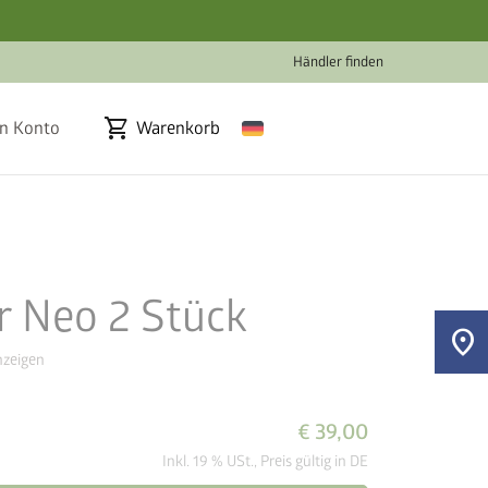
Händler finden
shopping_cart
n Konto
Warenkorb
r Neo 2 Stück
location_on
zeigen
€ 39,00
Inkl. 19 % USt., Preis gültig in DE