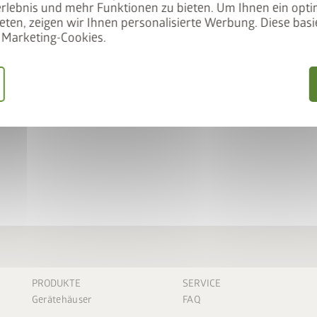
rlebnis und mehr Funktionen zu bieten. Um Ihnen ein opti
eten, zeigen wir Ihnen personalisierte Werbung. Diese basie
Marketing-Cookies.
 unser Angebot
ift gemeinsam in den
IFT50
einlösen
keLift erhalten
 sparen
PRODUKTE
SERVICE
Gerätehäuser
FAQ