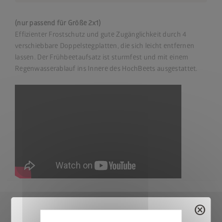
(nur passend für Größe 2x1)
Effizienter Frostschutz und gute Zugänglichkeit durch 4
verschiebbare Doppelstegplatten, die sich leicht entfernen
lassen. Der Frühbeetaufsatz ist sturmfest und mit einem
Regenwasserablauf ins Innere des HochBeets ausgestattet.
cancel