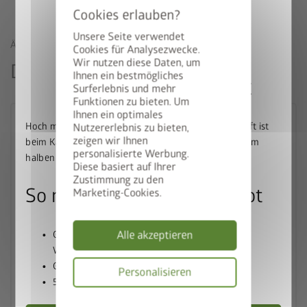
Unsere Seite verwendet
ÄHNLICHE PRODUKTE
Cookies für Analysezwecke.
Wir nutzen diese Daten, um
Das könnte Sie auch interessieren
Ihnen ein bestmögliches
50% auf den BikeLift
Surferlebnis und mehr
Funktionen zu bieten. Um
Ihnen ein optimales
Hoch mit dem Bike. Runter mit dem Preis: Der BikeLift ist
Nutzererlebnis zu bieten,
zeigen wir Ihnen
beim Kauf eines passenden Biohort Gerätehauses zum
personalisierte Werbung.
halben Preis erhältlich.
Diese basiert auf Ihrer
Zustimmung zu den
So nutzen Sie unser Angebot
Marketing-Cookies.
Alle akzeptieren
Gerätehaus und BikeLift gemeinsam in den
Warenkorb legen
Gutscheincode
BIKELIFT50
einlösen
Personalisieren
50% Rabatt auf den BikeLift erhalten
Datenschutzbes