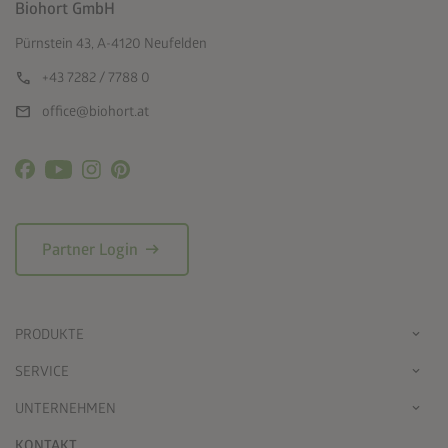
Biohort GmbH
Pürnstein 43, A-4120 Neufelden
call
+43 7282 / 7788 0
mail
office@biohort.at
arrow_right_alt
Partner Login
PRODUKTE
SERVICE
UNTERNEHMEN
KONTAKT