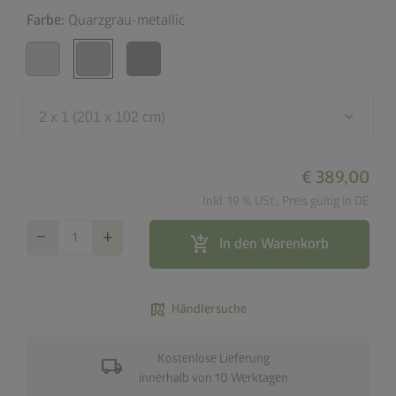
Farbe:
Quarzgrau-metallic
keyboard_arrow_down
2 x 1 (201 x 102 cm)
€ 389,00
Inkl. 19 % USt., Preis gültig in DE
remove
add
add_shopping_cart
In den Warenkorb
map_search
Händlersuche
Kostenlose Lieferung
local_shipping
innerhalb von 10 Werktagen