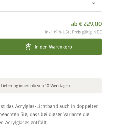
keyboard_arrow_down
ab
€ 229,00
Inkl. 19 % USt., Preis gültig in DE
add_shopping_cart
In den Warenkorb
 Lieferung innerhalb von 10 Werktagen
 ist das Acrylglas-Lichtband auch in doppelter
beachten Sie, dass bei dieser Variante die
n Acrylglases entfällt.