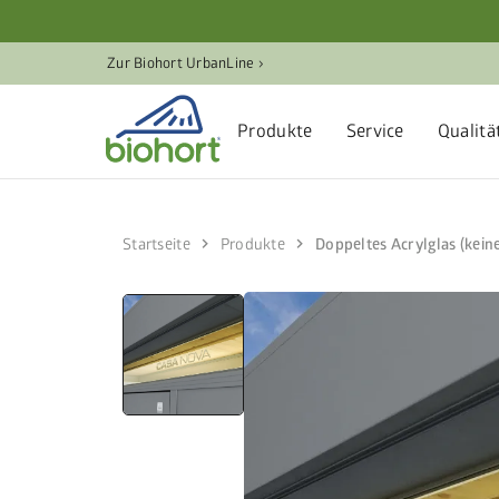
Zur Biohort UrbanLine ›
Produkte
Service
Qualitä
chevron_right
chevron_right
Startseite
Produkte
Doppeltes Acrylglas (kein