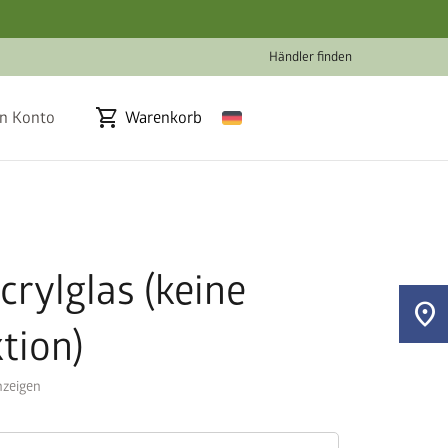
Händler finden
shopping_cart
n Konto
Warenkorb
crylglas (keine
location_on
tion)
zeigen