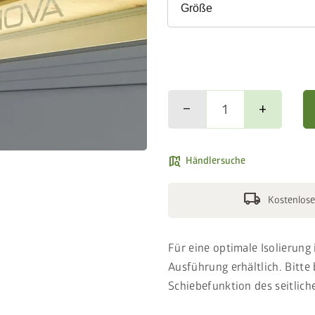
Größe
remove
add
map_search
Händlersuche
local_shipping
Kostenlose
Für eine optimale Isolierung
Ausführung erhältlich. Bitte 
Schiebefunktion des seitliche