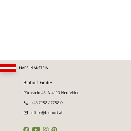
MADE IN AUSTRIA
Biohort GmbH
Pürnstein 43, A-4120 Neufelden
call
+43 7282 / 7788 0
mail
office@biohort.at