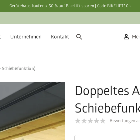
Gerätehaus kaufen = 50 % auf BikeLift sparen | Code BIKELIFT50 ›
search
person
t
Unternehmen
Kontakt
Mei
e Schiebefunktion)
Doppeltes A
Schiebefunk
Bewertungen an