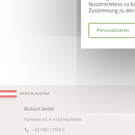
Nutzererlebnis zu bi
Zustimmung zu den 
Personalisieren
MADE IN AUSTRIA
Biohort GmbH
Pürnstein 43, A-4120 Neufelden
call
+43 7282 / 7788 0