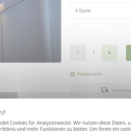
4 Spots
remove
add
map_search
Händlersuche
local_shipping
Kostenlose
Damit sind Ausfräsungen mi
welche mit Standardspots a
det Cookies für Analysezwecke. Wir nutzen diese Daten, 
zwischen den Ausfräsungen b
rlebnis und mehr Funktionen zu bieten. Um Ihnen ein opti