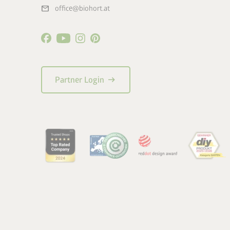
mail
office@biohort.at
arrow_right_alt
Partner Login