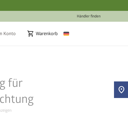
Händler finden
shopping_cart
n Konto
Warenkorb
g für
location_on
chtung
zeigen