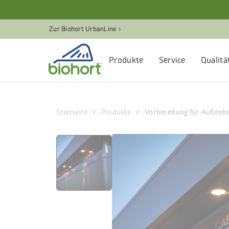
Cookie-Einstellungen
Zur Biohort UrbanLine ›
Produkte
Service
Qualitä
chevron_right
chevron_right
Startseite
Produkte
Vorbereitung für Außenb