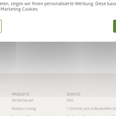
Meter Seite auch 5 Ausfräsun
eten, zeigen wir Ihnen personalisierte Werbung. Diese basie
Marketing-Cookies.
im Lieferumfang enthalten s
Kann nachträglich
nicht
erwe
PRODUKTE
SERVICE
Gerätehäuser
FAQ
Outdoor Living
7 Schritte zum individuellen 