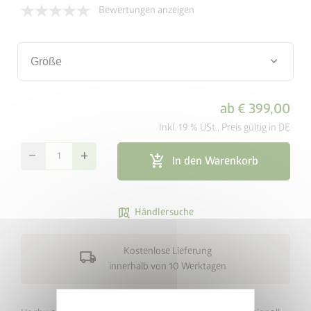
Bewertungen anzeigen
keyboard_arrow_down
Größe
ab
€ 399,00
Inkl. 19 % USt., Preis gültig in DE
remove
add
add_shopping_cart
In den Warenkorb
map_search
Händlersuche
Kostenlose Lieferung
local_shipping
innerhalb von 10 Werktagen
cancel