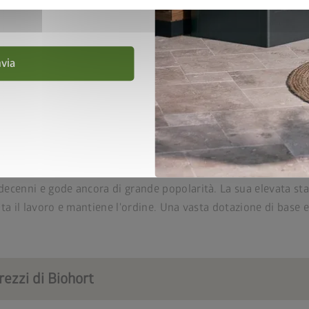
20 anni di garanzia
i se correttamente assemblate
Include un'ampia dotaz
nvia
con il classico di Biohort
decenni e gode ancora di grande popolarità. La sua elevata stab
lita il lavoro e mantiene l'ordine. Una vasta dotazione di base 
rezzi di Biohort