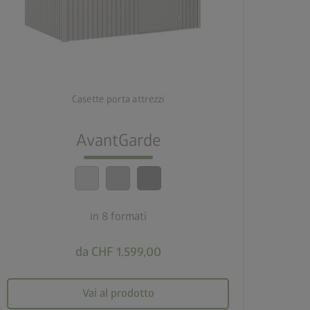
palette
3 varianti di colore
deployed_code
8 formati
Casette porta attrezzi
lock_person
AvantGarde
Standard di sicurezza elevatissimi
calendar_month
20 anni di garanzia
in 8 formati
da CHF 1.599,00
Vai al prodotto