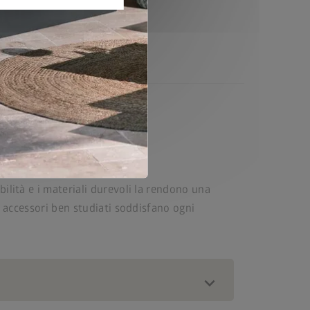
ione di base
ilità e i materiali durevoli la rendono una
e accessori ben studiati soddisfano ogni