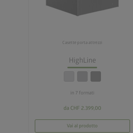
palette
3 varianti di colore
deployed_code
7 formati
Casette porta attrezzi
lock_person
HighLine
Standard di sicurezza elevatissimi
calendar_month
20 anni di garanzia
in 7 formati
da CHF 2.399,00
Vai al prodotto