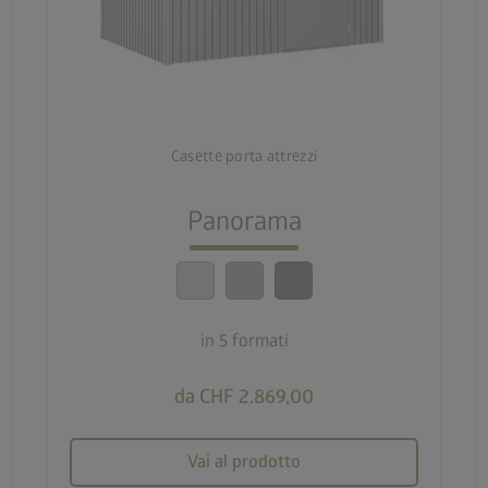
palette
3 varianti di colore
deployed_code
5 formati
Casette porta attrezzi
lock_person
Panorama
Standard di sicurezza elevatissimi
calendar_month
20 anni di garanzia
in 5 formati
da CHF 2.869,00
Vai al prodotto