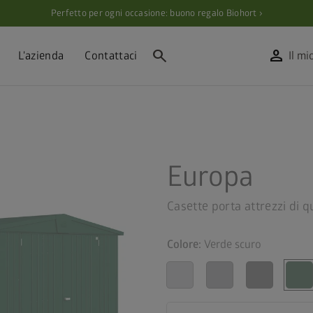
Perfetto per ogni occasione: buono regalo Biohort ›
search
person
L'azienda
Contattaci
Il mi
Europa
Casette porta attrezzi di 
Colore:
Verde scuro