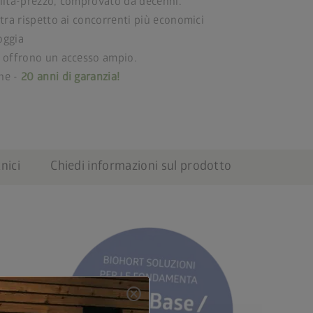
lità-prezzo, comprovato da decenni.
tra rispetto ai concorrenti più economici
ioggia
 offrono un accesso ampio.
ne -
20 anni di garanzia!
nici
Chiedi informazioni sul prodotto
cancel