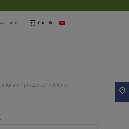
shopping_cart
o account
Carrello
qualità a un prezzo conveniente
location_on