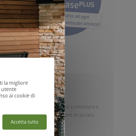
ti la migliore
a utente
nso ai cookie di
tà:
piastra in acciaio sottoposta a zincatura a
orno poliammidica, viti e cerniere in acciaio
Accetta tutto
tenzione