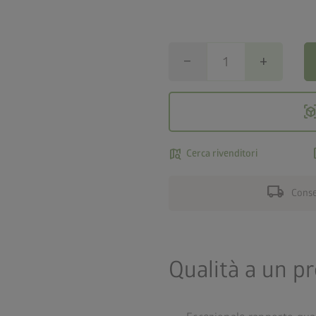
remove
add
view_in_
map_search
a
Cerca rivenditori
local_shipping
Conseg
Qualità a un p