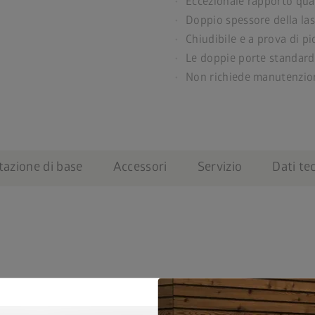
Eccezionale rapporto qua
Doppio spessore della las
Chiudibile e a prova di p
Le doppie porte standard
Non richiede manutenzio
tazione di base
Accessori
Servizio
Dati tec