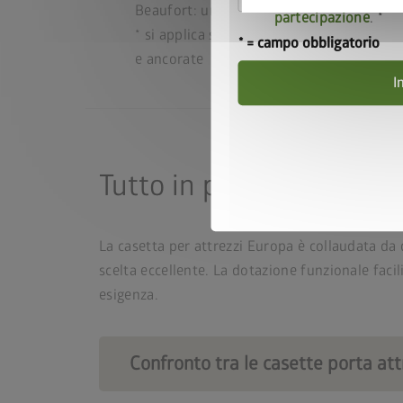
Beaufort: uragano)*
partecipazione
.
* si applica solo alle casette per attrezz
* = campo obbligatorio
e ancorate
I
Tutto in perfetto ordine 
La casetta per attrezzi Europa è collaudata da 
scelta eccellente. La dotazione funzionale faci
esigenza.
Confronto tra le casette porta att