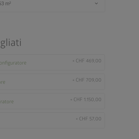
keyboard_arrow_down
53 m²
gliati
+ CHF 469,00
configuratore
+ CHF 709,00
ore
+ CHF 1.150,00
uratore
+ CHF 57,00