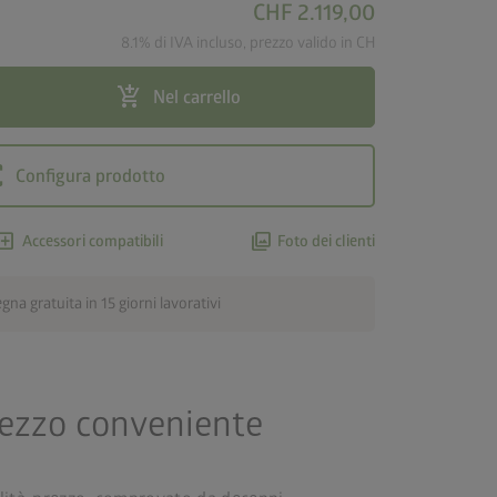
CHF 2.119,00
8.1% di IVA incluso, prezzo valido in CH
add_shopping_cart
Nel carrello
ar
Configura prodotto
dd_box
photo_library
Accessori compatibili
Foto dei clienti
na gratuita in 15 giorni lavorativi
rezzo conveniente