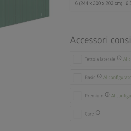
6 (244 x 300 x 203 cm) | 6,
Accessori consi
info
Tettoia laterale
Al 
info
Basic
Al configurat
info
Premium
Al config
info
Care