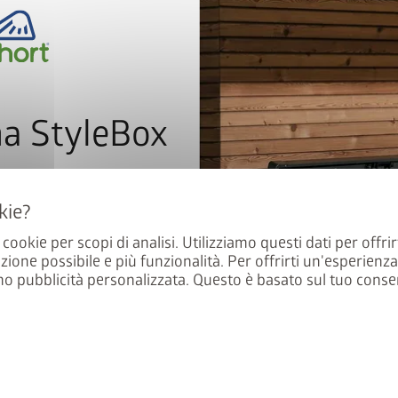
na StyleBox
flessibile da 1"
a newsletter e parteciperete
ti extra-larga opzionale
e all’estrazione.
a cookie per scopi di analisi. Utilizziamo questi dati per offrir
Qualità in ottima forma
zione possibile e più funzionalità. Per offrirti un'esperienz
mo pubblicità personalizzata. Questo è basato sul tuo conse
iglia girevole
Materiali di prima quali
un carico di neve massimo di
caldo e verniciatura a f
la privacy
.
inossidabile
to 12 (in base alla scala di
Non
necessita di manu
le condizioni di