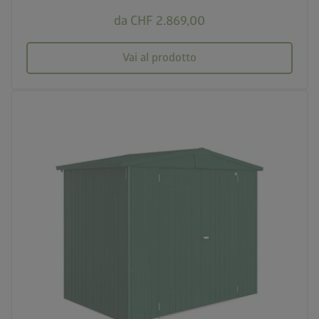
da CHF 2.869,00
Vai al prodotto
palette
4 varianti di colore