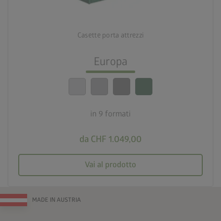
deployed_code
9 formati
Casette porta attrezzi
lock_person
Standard di sicurezza elevatissimi
Europa
calendar_month
20 anni di garanzia
in 9 formati
da CHF 1.049,00
Vai al prodotto
MADE IN AUSTRIA