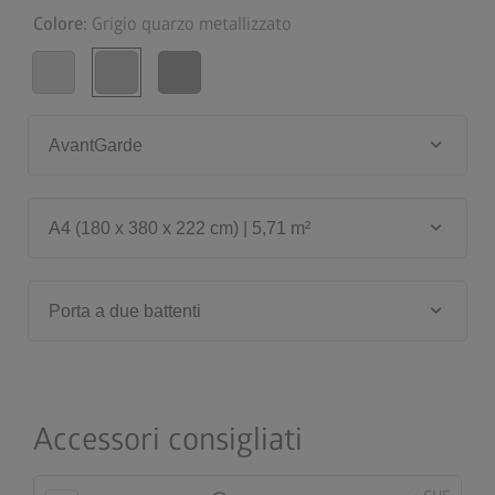
Colore:
Grigio quarzo metallizzato
keyboard_arrow_down
AvantGarde
keyboard_arrow_down
A4 (180 x 380 x 222 cm) | 5,71 m²
keyboard_arrow_down
Porta a due battenti
Accessori consigliati