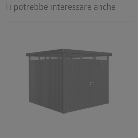
Ti potrebbe interessare anche
palette
3 varianti di colore
deployed_code
7 formati