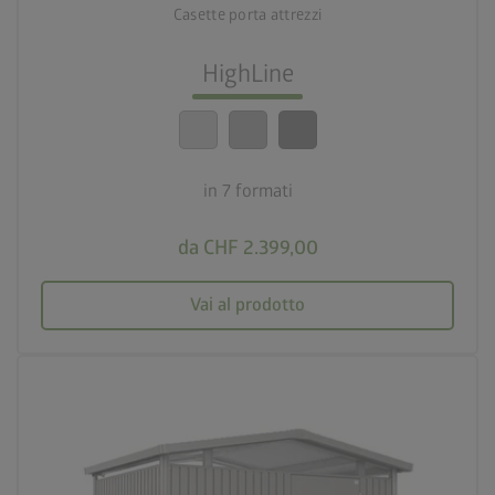
Casette porta attrezzi
lock_person
Standard di sicurezza elevatissimi
HighLine
calendar_month
20 anni di garanzia
in 7 formati
da CHF 2.399,00
Vai al prodotto