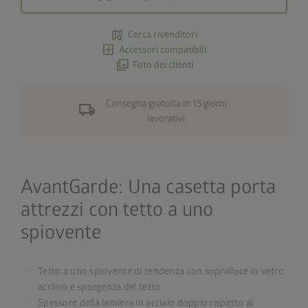
map_search
Cerca rivenditori
add_box
Accessori compatibili
photo_library
Foto dei clienti
Consegna gratuita in 15 giorni
local_shipping
lavorativi
AvantGarde: Una casetta porta
attrezzi con tetto a uno
spiovente
Tetto a uno spiovente di tendenza con sopralluce in vetro
acrilico e sporgenza del tetto
Spessore della lamiera in acciaio doppio rispetto ai