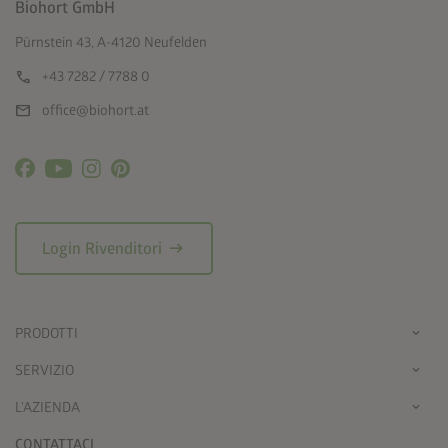
Biohort GmbH
Pürnstein 43, A-4120 Neufelden
call
+43 7282 / 7788 0
mail
office@biohort.at
arrow_right_alt
Login Rivenditori
PRODOTTI
SERVIZIO
L'AZIENDA
CONTATTACI