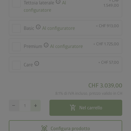
+ CHF
info
Tettoia laterale
Al
1.549,00
configuratore
+ CHF 913,00
info
Basic
Al configuratore
+ CHF 1.725,00
info
Premium
Al configuratore
+ CHF 57,00
info
Care
CHF 3.039,00
8.1% di IVA incluso, prezzo valido in CH
remove
add
add_shopping_cart
Nel carrello
view_in_ar
Configura prodotto