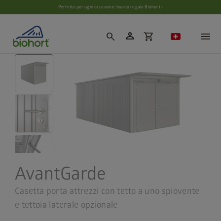
Impostazioni cookie
Perfetto per ogni occasione: buono regalo Biohort ›
person
search
shopping_cart
AvantGarde
Casetta porta attrezzi con tetto a uno spiovente
e tettoia laterale opzionale