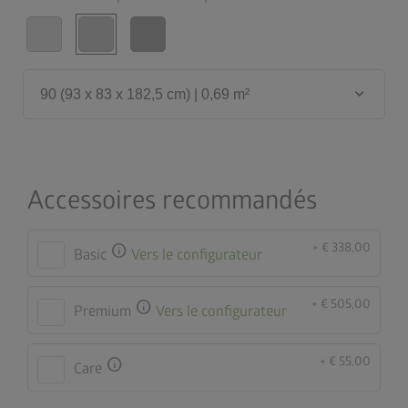
keyboard_arrow_down
90 (93 x 83 x 182,5 cm) | 0,69 m²
Accessoires recommandés
+ € 338,00
info
Basic
Vers le configurateur
+ € 505,00
info
Premium
Vers le configurateur
+ € 55,00
info
Care