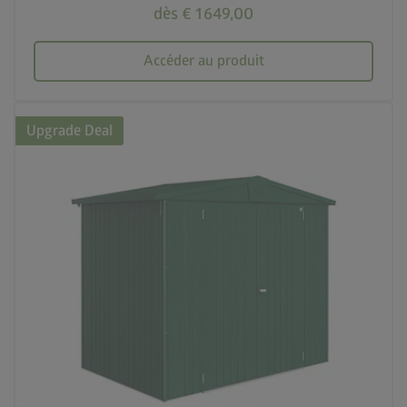
dès € 1 649,00
Accéder au produit
Upgrade Deal
palette
4 couleurs