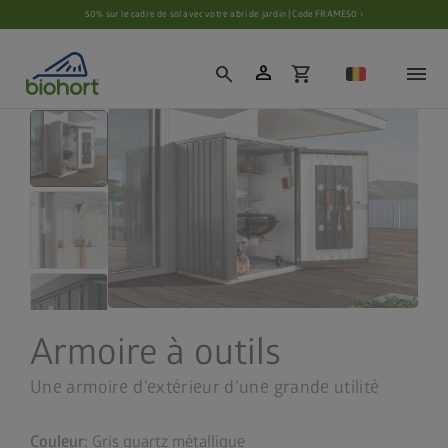
Paramètres des cookies
50% sur le cadre de sol avec votre abri de jardin | Code FRAME50 ›
person
search
shopping_cart
Armoire à outils
Une armoire d’extérieur d’une grande utilité
Couleur:
Gris quartz métallique