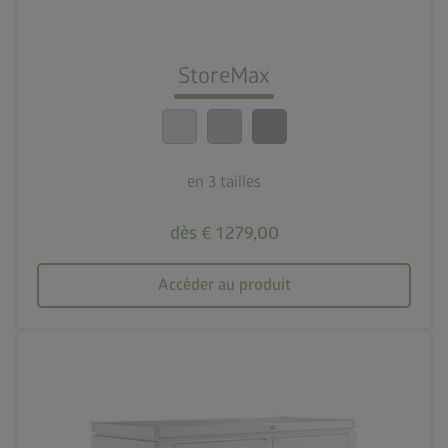
lock_person
Le meilleur niveau de sécurité
StoreMax
calendar_month
20 ans de garantie
en 3 tailles
dès € 1 279,00
Accéder au produit