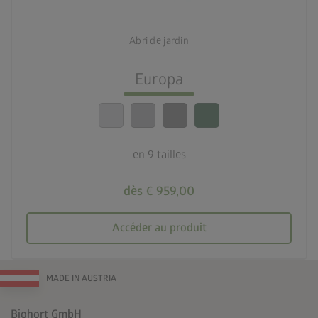
deployed_code
9 tailles
Abri de jardin
lock_person
Le meilleur niveau de sécurité
Europa
calendar_month
20 ans de garantie
en 9 tailles
dès € 959,00
Accéder au produit
MADE IN AUSTRIA
Biohort GmbH