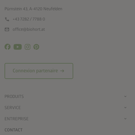
Pürnstein 43, A-4120 Neufelden
call
+43 7282 / 7788 0
mail
office@biohort.at
arrow_right_alt
Connexion partenaire
PRODUITS
SERVICE
ENTREPRISE
CONTACT