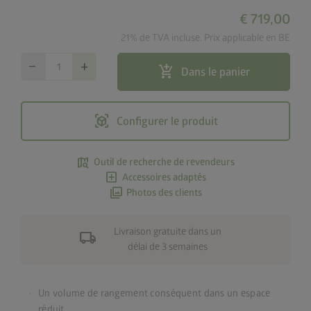
€ 719,00
21% de TVA incluse. Prix applicable en BE
remove
add
add_shopping_cart
Dans le panier
view_in_ar
Configurer le produit
map_search
Outil de recherche de revendeurs
add_box
Accessoires adaptés
photo_library
Photos des clients
Livraison gratuite dans un
local_shipping
délai de 3 semaines
Un volume de rangement conséquent dans un espace
réduit