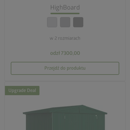
HighBoard
calendar_month
20-letnia gwarancja
w 2 rozmiarach
odzł 7300,00
Przejdź do produktu
Upgrade Deal