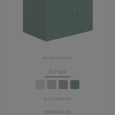
palette
Cztery warianty kolorystyczne
deployed_code
Dziewięć rozmiarów
Domek ogrodowy
lock_person
Optymalne standardy bezpieczeństwa
Europa
calendar_month
20-letnia gwarancja
w 9 rozmiarach
odzł 4240,00