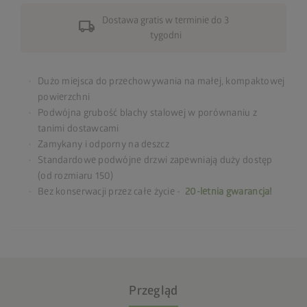
Dostawa gratis w terminie do 3
local_shipping
tygodni
Dużo miejsca do przechowywania na małej, kompaktowej
powierzchni
Podwójna grubość blachy stalowej w porównaniu z
tanimi dostawcami
Zamykany i odporny na deszcz
Standardowe podwójne drzwi zapewniają duży dostęp
(od rozmiaru 150)
Bez konserwacji przez całe życie -
20-letnia gwarancja!
Przegląd