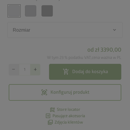
keyboard_arrow_down
Rozmiar
od
zł 3390,00
W tym 23 % podatku VAT,cena ważna w PL
remove
add
add_shopping_cart
Dodaj do koszyka
view_in_ar
Konfiguruj produkt
map_search
Store locator
add_box
Pasujące akcesoria
photo_library
Zdjęcia klientów