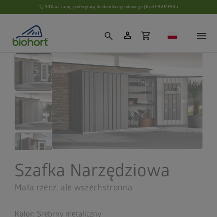
Ustawienia plików cookie
🏷️ 50% na ramę podłogową do domku ogrodowego | Kod FRAME50 ›
person
search
shopping_cart
Szafka Narzędziowa
Mała rzecz, ale wszechstronna
Kolor:
Srebrny metaliczny