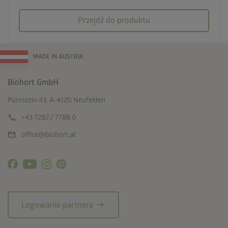
Przejdź do produktu
MADE IN AUSTRIA
Biohort GmbH
Pürnstein 43, A-4120 Neufelden
call
+43 7282 / 7788 0
mail
office@biohort.at
arrow_right_alt
Logowanie partnera