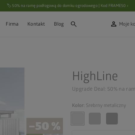
🏷️ 50% na ramę podłogową do domku ogrodowego | Kod FRAME50 ›
search
person
Firma
Kontakt
Blog
Moje k
HighLine
Upgrade Deal: 50% na ra
Kolor:
Srebrny metaliczny