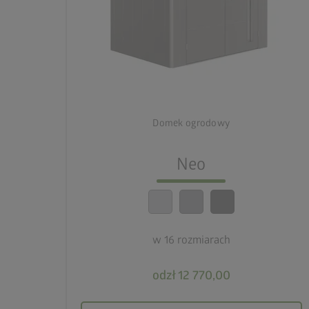
palette
Trzy warianty kolorystyczne
deployed_code
16 rozmiarów
Domek ogrodowy
lock_person
Neo
Optymalne standardy bezpieczeństwa
calendar_month
20-letnia gwarancja
w 16 rozmiarach
odzł 12 770,00