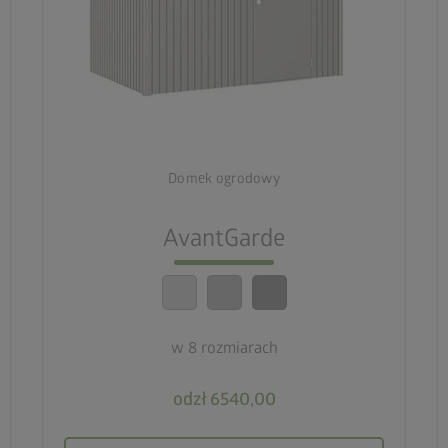
palette
Trzy warianty kolorystyczne
deployed_code
Osiem rozmiarów
Domek ogrodowy
lock_person
AvantGarde
Optymalne standardy bezpieczeństwa
calendar_month
20-letnia gwarancja
w 8 rozmiarach
odzł 6540,00