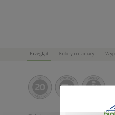
Przegląd
Kolory i rozmiary
Wyp