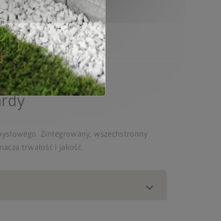
enia standardowego
ardy
mysłowego. Zintegrowany, wszechstronny
acza trwałość i jakość.