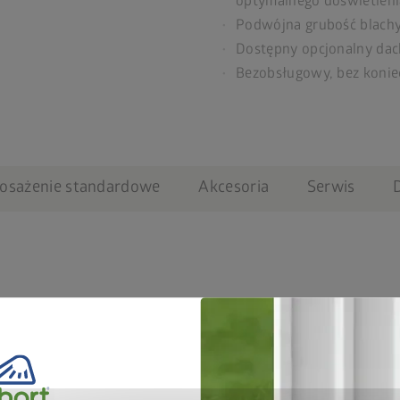
optymalnego doświetleni
Podwójna grubość blachy
Dostępny opcjonalny da
Bezobsługowy, bez koniec
osażenie standardowe
Akcesoria
Serwis