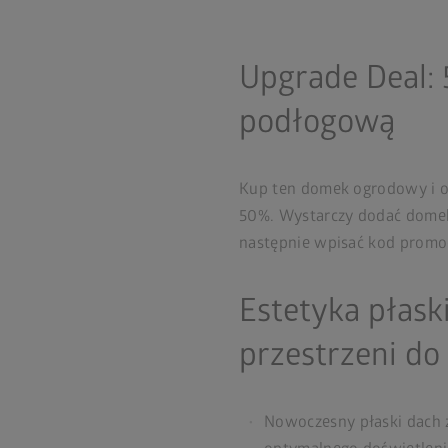
Upgrade Deal:
podłogową
Kup ten domek ogrodowy i o
50%. Wystarczy dodać domek
następnie wpisać kod prom
Estetyka płask
przestrzeni d
Nowoczesny płaski dach z