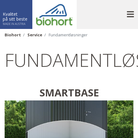
N
Kvalitet
på sitt beste
MADE IN AUSTRIA
Biohort
Service
Fundamentløsninger
FUNDAMENTLØ
SMARTBASE