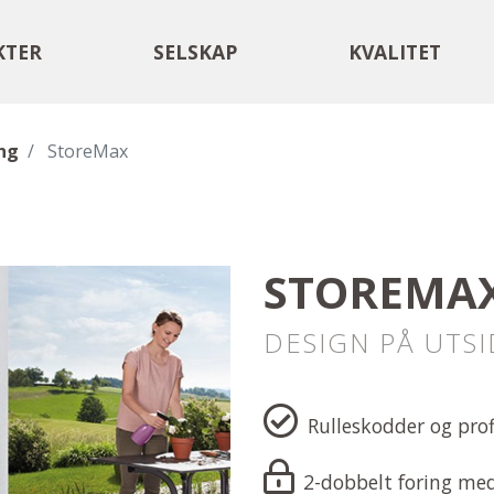
KTER
SELSKAP
KVALITET
ng
StoreMax
STOREMA
DESIGN PÅ UTSI
​​​​​​​
Rulleskodder og pro
2-dobbelt foring med