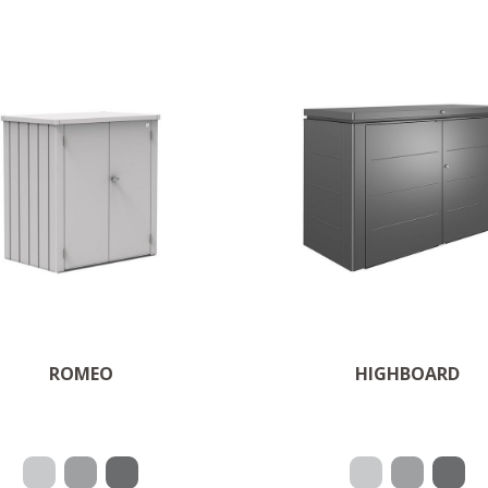
er plass til det
Highlight på terr
essensielle
OM PRODUKTET
OM PRODUKTET
ROMEO
HIGHBOARD