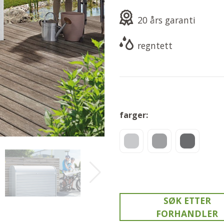
20 års garanti
regntett
farger:
SØK ETTER
FORHANDLER