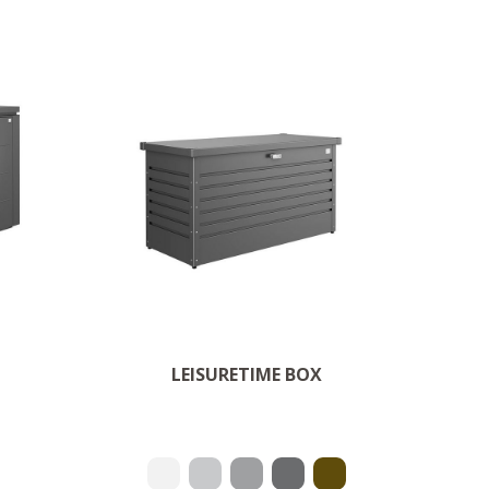
Stilig & holdbar
assen
OM PRODUKTET
LEISURETIME BOX