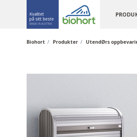
PRODU
Kvalitet
på sitt beste
MADE IN AUSTRIA
Biohort
Produkter
UtendØrs oppbevari