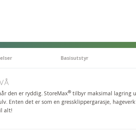
elser
Basisutstyr
VÅ
®
når den er ryddig. StoreMax
tilbyr maksimal lagring u
lv. Enten det er som en gressklippergarasje, hageverktø
 alt!