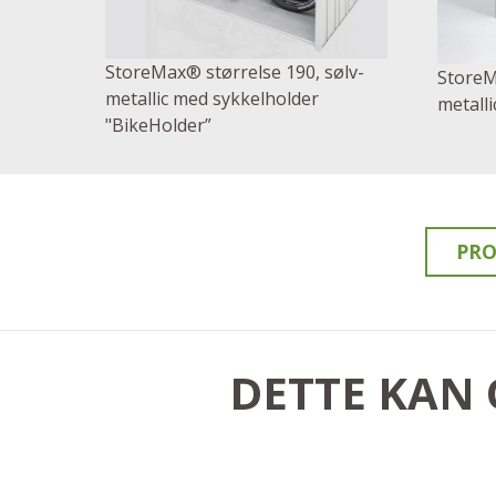
StoreMax® størrelse 190, sølv-
StoreM
metallic med sykkelholder
metalli
"BikeHolder”
PRO
DETTE KAN 