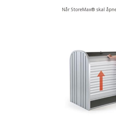
Når StoreMax® skal åpnes