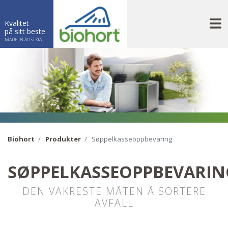
N
Kvalitet
på sitt beste
MADE IN AUSTRIA
Biohort
Produkter
Søppelkasseoppbevaring
SØPPELKASSEOPPBEVARIN
DEN VAKRESTE MÅTEN Å SORTERE
AVFALL