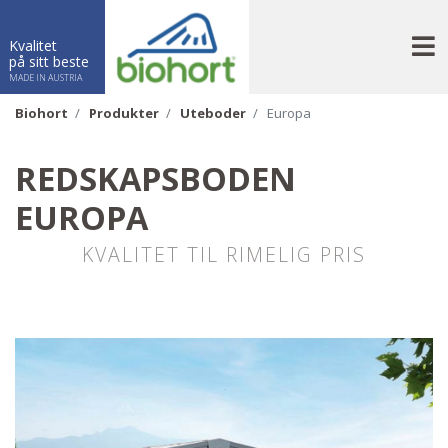
N
Kvalitet
på sitt beste
MADE IN AUSTRIA
Biohort
Produkter
Uteboder
Europa
REDSKAPSBODEN
EUROPA
KVALITET TIL RIMELIG PRIS