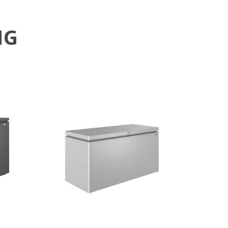
NG
Stilfull eleganse
assen