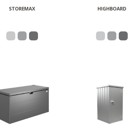
OM PRODUKTET
OM PRODUKTET
STOREMAX
HIGHBOARD
Oppbevaringsplass
‌En livsstil
balkongredskap