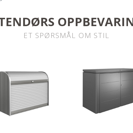
TENDØRS OPPBEVARI
ET SPØRSMÅL OM STIL
gn på utsiden plass
Highlight på terr
inne