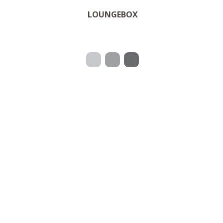
OM PRODUKTET
LOUNGEBOX
 for
er