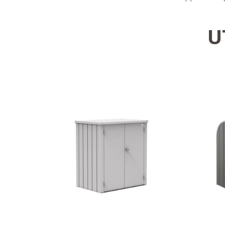
U
Mer plass til det
Desi
essensielle