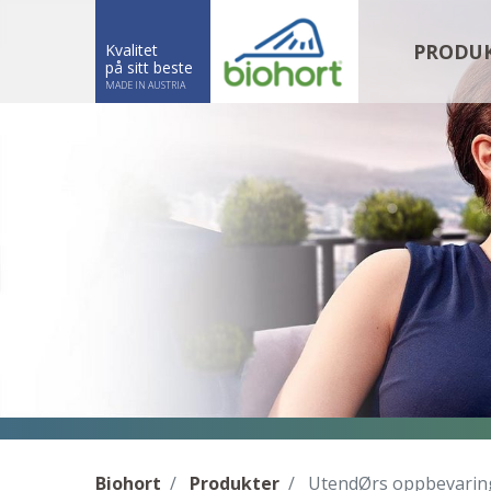
PRODU
Kvalitet
på sitt beste
MADE IN AUSTRIA
Biohort
Produkter
UtendØrs oppbevarin