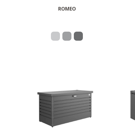
OM PRODUKTET
ROMEO
Stilig & holdbar