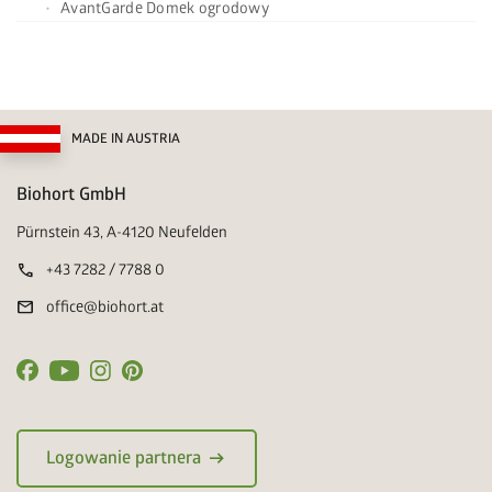
AvantGarde Domek ogrodowy
MADE IN AUSTRIA
Biohort GmbH
Pürnstein 43, A-4120 Neufelden
call
+43 7282 / 7788 0
mail
office@biohort.at
arrow_right_alt
Logowanie partnera