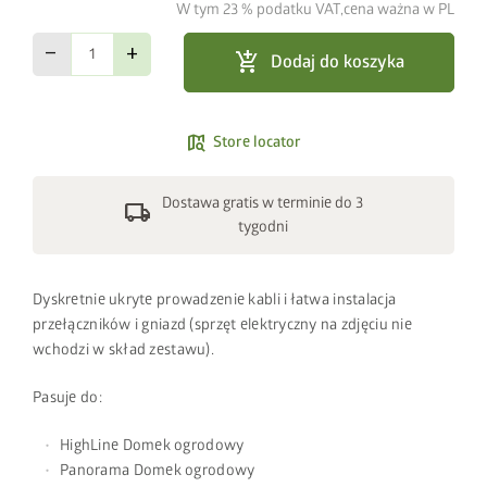
W tym 23 % podatku VAT,cena ważna w PL
remove
add
add_shopping_cart
Dodaj do koszyka
map_search
Store locator
Dostawa gratis w terminie do 3
local_shipping
tygodni
Dyskretnie ukryte prowadzenie kabli i łatwa instalacja
przełączników i gniazd (sprzęt elektryczny na zdjęciu nie
wchodzi w skład zestawu).
Pasuje do:
HighLine Domek ogrodowy
Panorama Domek ogrodowy