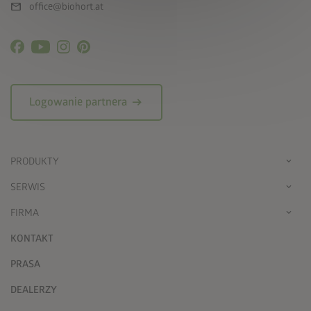
mail
office@biohort.at
arrow_right_alt
Logowanie partnera
PRODUKTY
SERWIS
FIRMA
KONTAKT
PRASA
DEALERZY