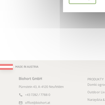
MADE IN AUSTRIA
Biohort GmbH
PRODUKTY
Domki ogr
Pürnstein 43, A-4120 Neufelden
Outdoor Liv
call
+43 7282 / 7788 0
Narzędzia &
mail
office@biohort.at