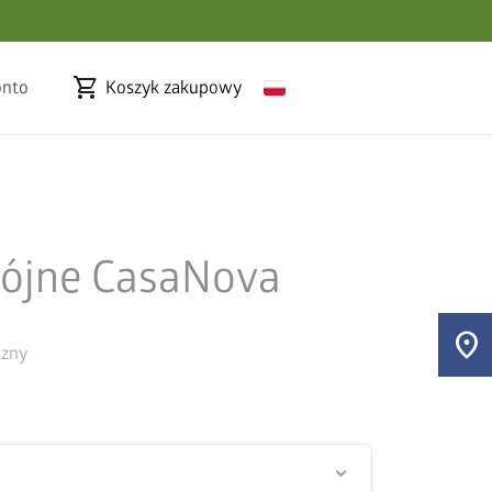
shopping_cart
onto
Koszyk zakupowy
ójne CasaNova
location_on
czny
keyboard_arrow_down