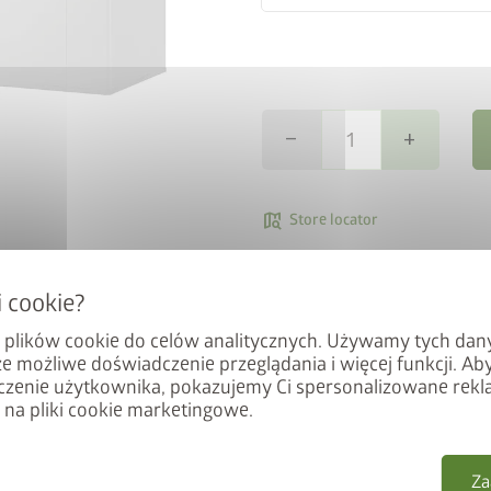
remove
add
map_search
Store locator
local_shipping
Dosta
 plików cookie do celów analitycznych. Używamy tych dan
Umożliwia wygodne, szerokie
ze możliwe doświadczenie przeglądania i więcej funkcji. Ab
zatem zwiększyć do 187x198 
zenie użytkownika, pokazujemy Ci spersonalizowane rekla
 na pliki cookie marketingowe.
drugie skrzydło drzwiowe w
samozamykacz i próg. Standar
ściana. Montaż na ścianie b
Za