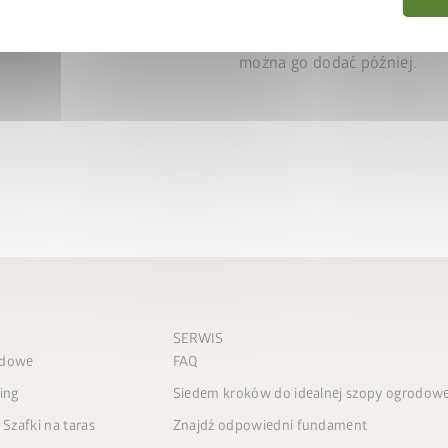
Drugie skrzydło drzwiowe m
można go dodać później.
SERWIS
odowe
FAQ
ing
Siedem kroków do idealnej szopy ogrodowe
 Szafki na taras
Znajdź odpowiedni fundament