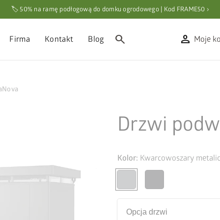
🏷️ 50% na ramę podłogową do domku ogrodowego | Kod FRAME50 ›
search
person
Firma
Kontakt
Blog
Moje k
saNova
Drzwi podw
Kolor:
Kwarcowoszary metali
Opcja drzwi