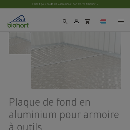
Paramètres des cookies
Parfait pour toutes les occasions : bon d’achat Biohort ›
person
search
shopping_cart
Plaque de fond en
aluminium pour armoire
à outils