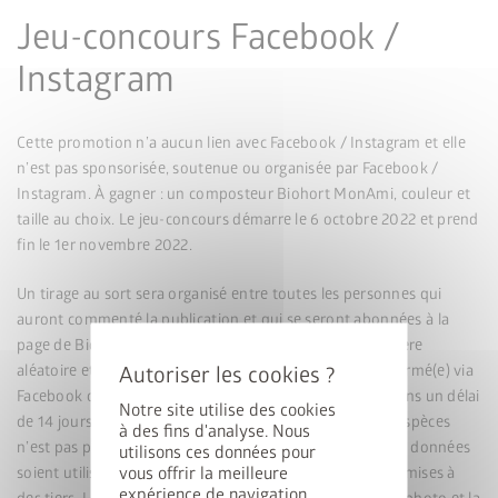
Jeu-concours Facebook /
Instagram
Cette promotion n’a aucun lien avec Facebook / Instagram et elle
n’est pas sponsorisée, soutenue ou organisée par Facebook /
Instagram. À gagner : un composteur Biohort MonAmi, couleur et
taille au choix. Le jeu-concours démarre le 6 octobre 2022 et prend
fin le 1er novembre 2022.
Un tirage au sort sera organisé entre toutes les personnes qui
auront commenté la publication et qui se seront abonnées à la
page de Biohort. Le tirage au sort sera effectué de manière
aléatoire et à huis clos. Le gagnant/la gagnante sera informé(e) via
Facebook ou Instagram. Il ou elle devra se manifester dans un délai
Notre site utilise des cookies
de 14 jours pour valider le gain. Un remboursement en espèces
à des fins d'analyse. Nous
n’est pas possible. En participant, vous acceptez que vos données
utilisons ces données pour
vous offrir la meilleure
soient utilisées par l’entreprise. Elles ne seront pas transmises à
expérience de navigation