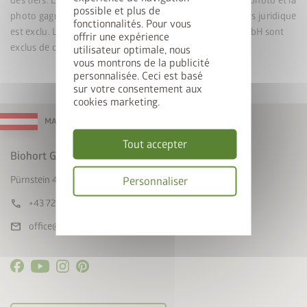
des tiers. Les participants acceptent également que leur photo et la
possible et plus de
photo gagnante soient publiées par Biohort. Tout recours juridique
fonctionnalités. Pour vous
est exclu. Les employés et les partenaires de Biohort GmbH sont
offrir une expérience
exclus de ce jeu-concours.
utilisateur optimale, nous
vous montrons de la publicité
personnalisée. Ceci est basé
sur votre consentement aux
cookies marketing.
MADE IN AUSTRIA
Tout accepter
Biohort GmbH
Personnaliser
Pürnstein 43, A-4120 Neufelden
call
+43 7282 / 7788 0
Politique
de
mail
office@biohort.at
confidentialité