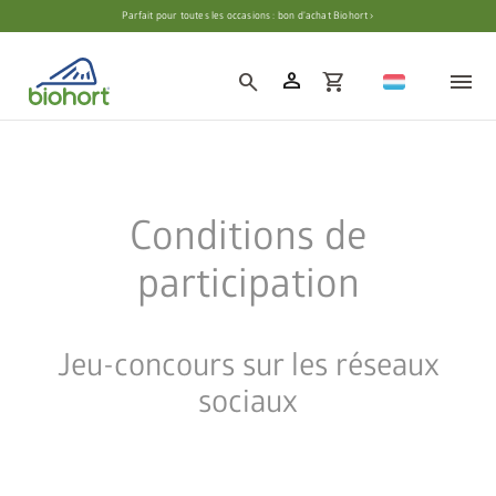
Paramètres des cookies
Parfait pour toutes les occasions : bon d’achat Biohort ›
person
search
shopping_cart
Conditions de
participation
Jeu-concours sur les réseaux
sociaux