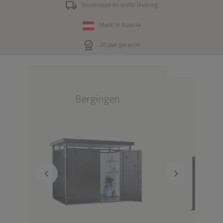
local_shipping
Kostenloze en snelle levering
Made in Austria
editor_choice
20 jaar garantie
Bergingen
Out
chevron_left
chevron_right