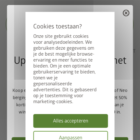
cancel
Onze site gebruikt cookies
voor analysedoeleinden. We
gebruiken deze gegevens om
KWALITEIT
STABILITEIT
FUNCTIONALITEIT
je de best mogelijke browse-
Upgrade Deal: 50% op het
ervaring en meer functies te
bieden. Om je een optimale
bodemframe
gebruikerservaring te bieden,
tonen we je
gepersonaliseerde
advertenties. Dit is gebaseerd
Koop een Europa, Panorama, HighLine, AvantGarde of Neo
op je toestemming voor
berging en ontvang het bijpassende bodemframe met 50%
marketing-cookies.
korting. Voeg de berging en het bodemframe toe aan je
SERVICE
VEILIGHEID
winkelwagen en voer de promotiecode
FRAME50
in.
Alles accepteren
Geldig t/m 31-08-2026
Service op zijn best
Aanpassen