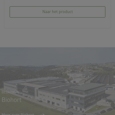
Naar het product
BEDRIJF
Biohort
arrow_right_alt