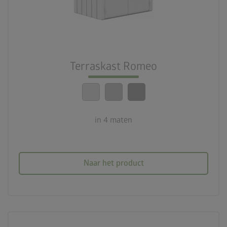
palette
3 kleuren
deployed_code
4 maten
Terraskast Romeo
lock_person
Beste veiligheidsnormen
calendar_month
20 jaar garantie
in 4 maten
Naar het product