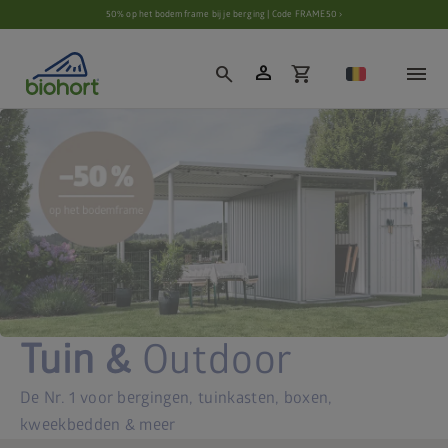
Cookie-instellingen
50% op het bodemframe bij je berging | Code FRAME50 ›
person
search
shopping_cart
Tuin &
Outdoor
De Nr. 1 voor bergingen, tuinkasten, boxen,
kweekbedden & meer