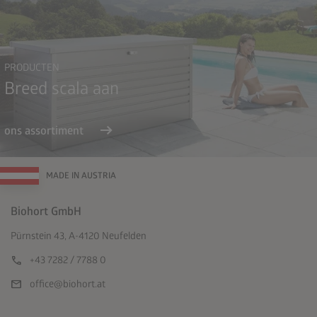
PRODUCTEN
Breed scala aan
arrow_right_alt
ons assortiment
MADE IN AUSTRIA
Biohort GmbH
Pürnstein 43, A-4120 Neufelden
call
+43 7282 / 7788 0
mail
office@biohort.at