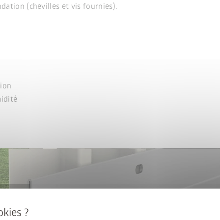
ndation (chevilles et vis fournies).
tion
midité
al : 50% sur
e de sol