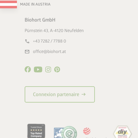
MADE IN AUSTRIA
Biohort GmbH
Pürnstein 43, A-4120 Neufelden
call
+43 7282 / 7788 0
mail
office@biohort.at
arrow_right_alt
Connexion partenaire