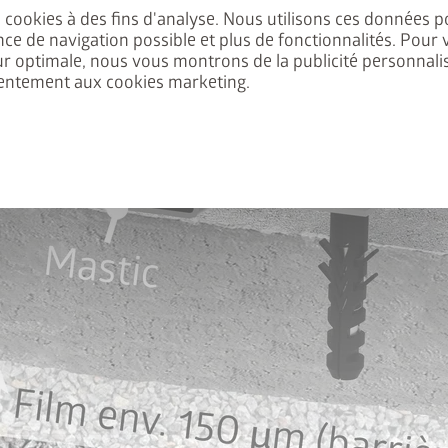
es cookies à des fins d'analyse. Nous utilisons ces données p
 Europa, Panorama, HighLine,
nce de navigation possible et plus de fonctionnalités. Pour 
éficiez de 50% de réduction
ur optimale, nous vous montrons de la publicité personnalis
entement aux cookies marketing.
 Ajoutez l’abri de jardin et le
, puis saisissez le code
nel
FRAME50
.
’au 31/08/2026.
abri de jardin