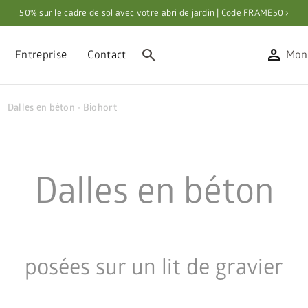
50% sur le cadre de sol avec votre abri de jardin | Code FRAME50 ›
search
person
Entreprise
Contact
Mon
right
Dalles en béton - Biohort
Dalles en béton
posées sur un lit de gravier