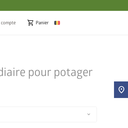
shopping_cart
 compte
Panier
diaire pour potager
location_on
keyboard_arrow_down