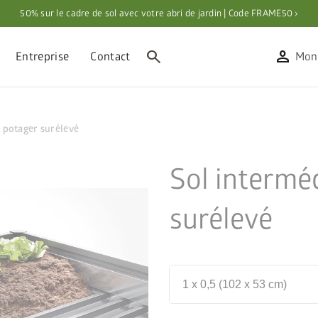
50% sur le cadre de sol avec votre abri de jardin | Code FRAME50 ›
search
person
Entreprise
Contact
Mon
 potager surélevé
Sol intermé
surélevé
1 x 0,5 (102 x 53 cm)