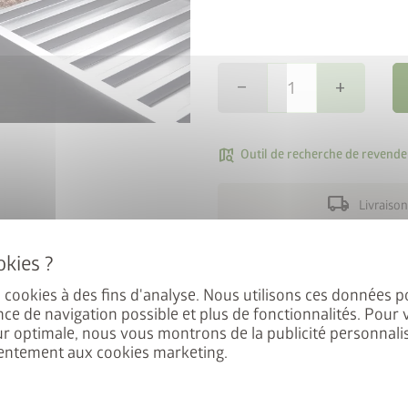
remove
add
map_search
Outil de recherche de revende
al : 50% sur
local_shipping
Livraison
e de sol
Le sol intermédiaire réduit l
du matériau de remplissage c
es cookies à des fins d'analyse. Nous utilisons ces données p
 Europa, Panorama, HighLine,
nce de navigation possible et plus de fonctionnalités. Pour 
pose lors du montage sur la 
éficiez de 50% de réduction
ur optimale, nous vous montrons de la publicité personnalis
garantir l'écoulement de l'eau
entement aux cookies marketing.
 Ajoutez l’abri de jardin et le
intermédiaire est perméable.
, puis saisissez le code
nel
FRAME50
.