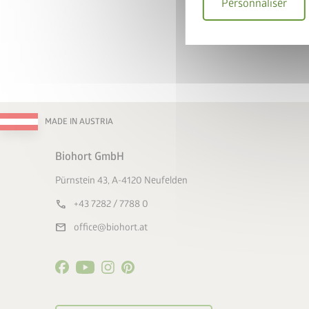
Personnaliser
Valable jusqu
Choisir un 
MADE IN AUSTRIA
Biohort GmbH
Pürnstein 43, A-4120 Neufelden
call
+43 7282 / 7788 0
mail
office@biohort.at