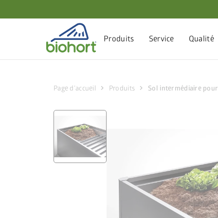
Paramètres des cookies
Produits
Service
Qualité
chevron_right
chevron_right
Page d’accueil
Produits
Sol intermédiaire pour