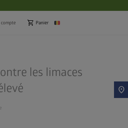
shopping_cart
 compte
Panier
ontre les limaces
élevé
location_on
e