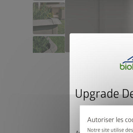
Upgrade De
le cadr
Notre site utilise d
Achetez un abri de jardin