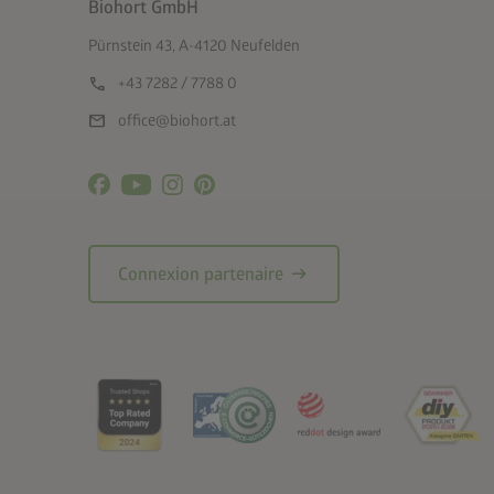
Biohort GmbH
Pürnstein 43, A-4120 Neufelden
call
+43 7282 / 7788 0
mail
office@biohort.at
arrow_right_alt
Connexion partenaire