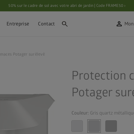
50% sur le cadre de sol avec votre abri de jardin | Code FRAME50 ›
search
person
Entreprise
Contact
Mon
limaces Potager surélevé
Protection c
Potager sur
Couleur:
Gris quartz métalliqu