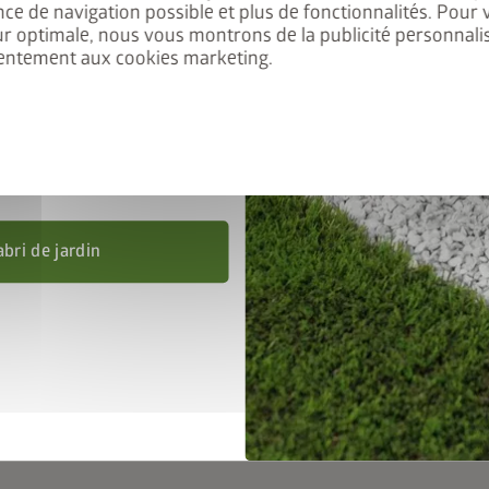
nce de navigation possible et plus de fonctionnalités. Pour 
éficiez de 50% de réduction
ur optimale, nous vous montrons de la publicité personnalis
entement aux cookies marketing.
 Ajoutez l’abri de jardin et le
, puis saisissez le code
nel
FRAME50
.
’au 31/08/2026.
abri de jardin