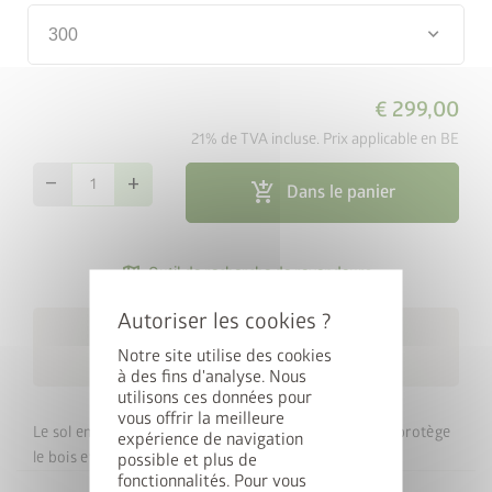
keyboard_arrow_down
300
€ 299,00
21% de TVA incluse. Prix applicable en BE
remove
add
add_shopping_cart
Dans le panier
map_search
Outil de recherche de revendeurs
cancel
Livraison gratuite dans un
local_shipping
Notre site utilise des cookies
délai de 3 semaines
à des fins d'analyse. Nous
utilisons ces données pour
vous offrir la meilleure
Le sol en plaque d’aluminium striée de haute qualité, protège
expérience de navigation
Upgrade Deal : 50% sur le
le bois et les outils de l’humidité du sol.
possible et plus de
fonctionnalités. Pour vous