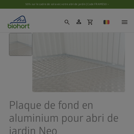
Paramètres des cookies
50% sur le cadre de sol avec votre abri de jardin | Code FRAME50 ›
person
search
shopping_cart
Plaque de fond en
aluminium pour abri de
jardin Neo