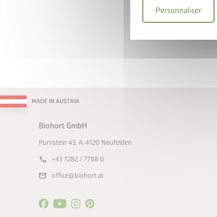
promotion
Personnaliser
Valable jusqu
Choisir un 
MADE IN AUSTRIA
Biohort GmbH
Pürnstein 43, A-4120 Neufelden
call
+43 7282 / 7788 0
mail
office@biohort.at