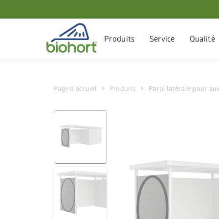
Paramètres des cookies
Produits
Service
Qualité
chevron_right
chevron_right
Page d’accueil
Produits
Paroi latérale pour au