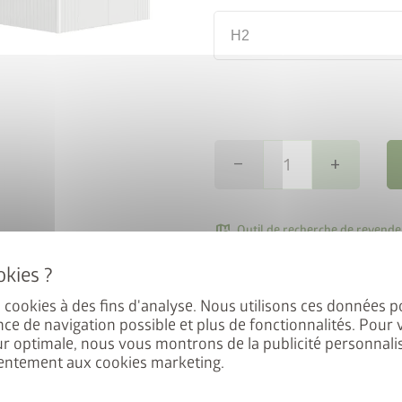
H2
remove
add
al : 50% sur
map_search
Outil de recherche de revende
e de sol
local_shipping
Livraison
es cookies à des fins d'analyse. Nous utilisons ces données p
 Europa, Panorama, HighLine,
nce de navigation possible et plus de fonctionnalités. Pour 
éficiez de 50% de réduction
En option, une paroi arrière
ur optimale, nous vous montrons de la publicité personnalis
entement aux cookies marketing.
 Ajoutez l’abri de jardin et le
sur l’auvent de l’abri de jardi
, puis saisissez le code
disponibles dans la couleur de