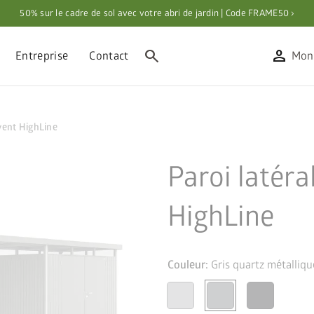
50% sur le cadre de sol avec votre abri de jardin | Code FRAME50 ›
search
person
Entreprise
Contact
Mon
vent HighLine
Paroi latéra
HighLine
Couleur:
Gris quartz métalliqu