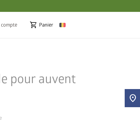
shopping_cart
 compte
Panier
le pour auvent
location_on
e