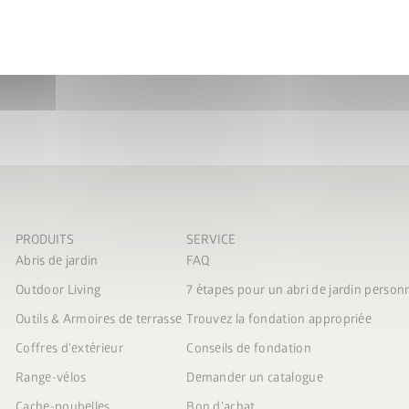
nel
FRAME50
.
’au 31/08/2026.
abri de jardin
PRODUITS
SERVICE
Abris de jardin
FAQ
Outdoor Living
7 étapes pour un abri de jardin person
Outils & Armoires de terrasse
Trouvez la fondation appropriée
Coffres d'extérieur
Conseils de fondation
Range-vélos
Demander un catalogue
Cache-poubelles
Bon d'achat