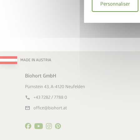
Personnaliser
MADE IN AUSTRIA
Biohort GmbH
Pürnstein 43, A-4120 Neufelden
call
+43 7282 / 7788 0
mail
office@biohort.at