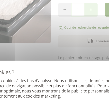
remove
add
map_search
Outil de recherche de revende
local_shipping
Livraison
Le panier noir en tissage pol
place simplement sur le cadr
Type C
: StyleBox T. 210 (L: 6
es cookies à des fins d'analyse. Nous utilisons ces données p
nce de navigation possible et plus de fonctionnalités. Pour 
Type D
: StyleBox T. 140 (L: 4
ur optimale, nous vous montrons de la publicité personnalis
entement aux cookies marketing.
Type E
: StyleBox T. 170 (L: 5