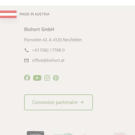
MADE IN AUSTRIA
Biohort GmbH
Pürnstein 43, A-4120 Neufelden
call
+43 7282 / 7788 0
mail
office@biohort.at
arrow_right_alt
Connexion partenaire