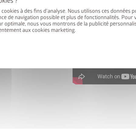
Type C
: LoungeBox T. 200, co
es cookies à des fins d'analyse. Nous utilisons ces données p
 Europa, Panorama, HighLine,
67 x P : 20 cm)
nce de navigation possible et plus de fonctionnalités. Pour 
éficiez de 50% de réduction
ur optimale, nous vous montrons de la publicité personnalis
entement aux cookies marketing.
 Ajoutez l’abri de jardin et le
, puis saisissez le code
nel
FRAME50
.
’au 31/08/2026.
abri de jardin