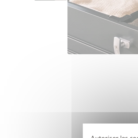
Upgrade De
le cadr