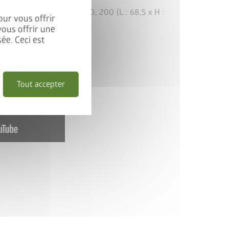
ffre de jardin T. 160, 180, 200 (L : 68,5 x H :
our vous offrir
vous offrir une
ée. Ceci est
Tout accepter