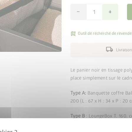
remove
add
map_search
Outil de recherche de revende
local_shipping
Livraison
Le panier noir en tissage pol
place simplement sur le cadr
Type A:
Banquette coffre Balc
200 (L : 67 x H : 34 x P : 20 
al : 50% sur
Type B
: LoungeBox T. 160, cof
e de sol
cm)