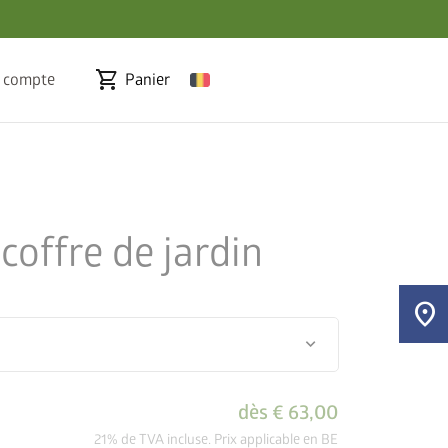
shopping_cart
 compte
Panier
coffre de jardin
location_on
keyboard_arrow_down
dès
€ 63,00
21% de TVA incluse. Prix applicable en BE