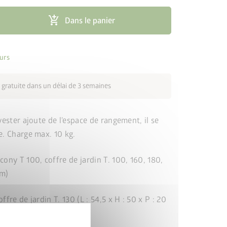
add_shopping_cart
Dans le panier
urs
 gratuite dans un délai de 3 semaines
cancel
yester ajoute de l’espace de rangement, il se
e. Charge max. 10 kg.
ony T 100, coffre de jardin T. 100, 160, 180,
cm)
fre de jardin T. 130 (L : 54,5 x H : 50 x P : 20