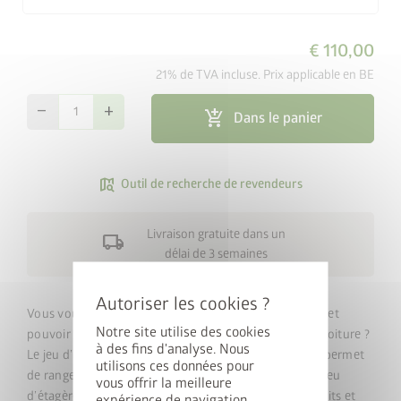
€ 110,00
21% de TVA incluse. Prix applicable en BE
remove
add
add_shopping_cart
Dans le panier
map_search
Outil de recherche de revendeurs
Livraison gratuite dans un
local_shipping
délai de 3 semaines
cancel
Vous voulez ranger votre poubelle à l’abri des regards et
Notre site utilise des cookies
pouvoir ranger les produits de nettoyage pour votre voiture ?
à des fins d'analyse. Nous
Le jeu d’étagères pour le Biohort StoreMax 190 vous permet
utilisons ces données pour
de ranger toutes sortes d’objets, grands ou petits. Le jeu
vous offrir la meilleure
d’étagères pour StoreMax 190 vous aide à stocker petits et
expérience de navigation