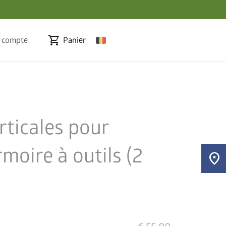
shopping_cart
 compte
Panier
rticales pour
moire à outils (2
location_on