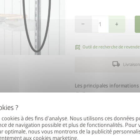
remove
add
map_search
Outil de recherche de revende
local_shipping
Livraison
Les principales informations 
d’œil :
Incluses : 2 fixations vertical
es cookies à des fins d'analyse. Nous utilisons ces données p
nce de navigation possible et plus de fonctionnalités. Pour 
Fixations verticales en p
ur optimale, nous vous montrons de la publicité personnalis
étagères, bacs étagères, p
entement aux cookies marketing.