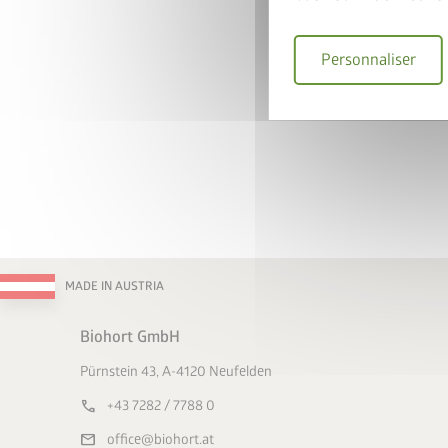
Personnaliser
MADE IN AUSTRIA
Biohort GmbH
Pürnstein 43, A-4120 Neufelden
call
+43 7282 / 7788 0
mail
office@biohort.at