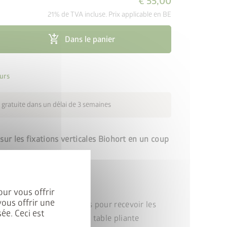
€ 55,00
21% de TVA incluse. Prix applicable en BE
add_shopping_cart
Dans le panier
urs
 gratuite dans un délai de 3 semaines
sur les fixations verticales Biohort en un coup
es par colis
our vous offrir
vous offrir une
rofilé chapeau avec fentes pour recevoir les
ée. Ceci est
anier, jeu de crochets ou table pliante