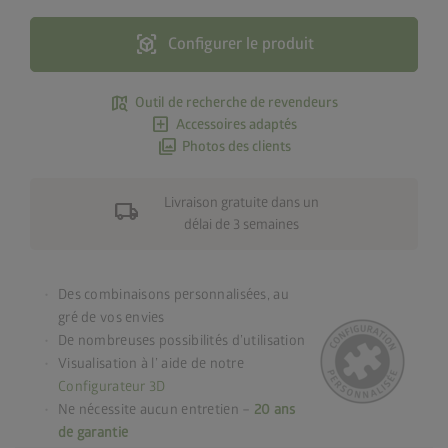
view_in_ar
Configurer le produit
map_search
Outil de recherche de revendeurs
add_box
Accessoires adaptés
photo_library
Photos des clients
Livraison gratuite dans un
local_shipping
délai de 3 semaines
Des combinaisons personnalisées, au
gré de vos envies
De nombreuses possibilités d’utilisation
Visualisation à l’ aide de notre
Configurateur 3D
Ne nécessite aucun entretien –
20 ans
de garantie