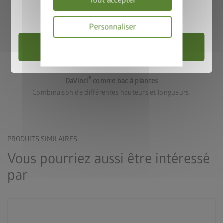
Tout accepter
Valable jusqu’au 31/08/2026.
Personnaliser
Choisir un abri de jardin
Politique
de
Variante 3
confidentialité
®
DaVinci
comme bac à plantes
Combinaison de différentes hauteurs et longueurs.
PRODUITS SIMILAIRES
Vous pourriez aussi être intéressé
par