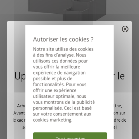
cancel
Variante 2
Notre site utilise des cookies
®
DaVinci
comme brise-vue
à des fins d'analyse. Nous
Combinaison de différentes hauteurs et longueurs, avec
utilisons ces données pour
treillis et brise-vue.
vous offrir la meilleure
expérience de navigation
Upgrade Deal : 50% sur le
possible et plus de
fonctionnalités. Pour vous
cadre de sol
offrir une expérience
utilisateur optimale, nous
vous montrons de la publicité
Achetez un abri de jardin Europa, Panorama, HighLine,
personnalisée. Ceci est basé
AvantGarde ou Neo et bénéficiez de 50% de réduction sur
sur votre consentement aux
cookies marketing.
le cadre de sol assorti. Ajoutez l’abri de jardin et le cadre de
sol au panier, puis saisissez le code promotionnel
FRAME50
.