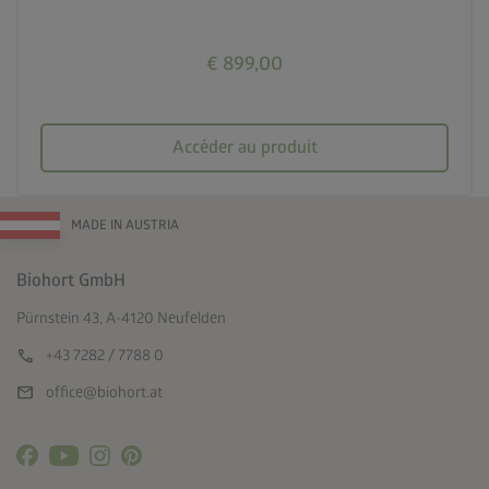
€ 899,00
Accéder au produit
MADE IN AUSTRIA
Biohort GmbH
Pürnstein 43, A-4120 Neufelden
call
+43 7282 / 7788 0
mail
office@biohort.at