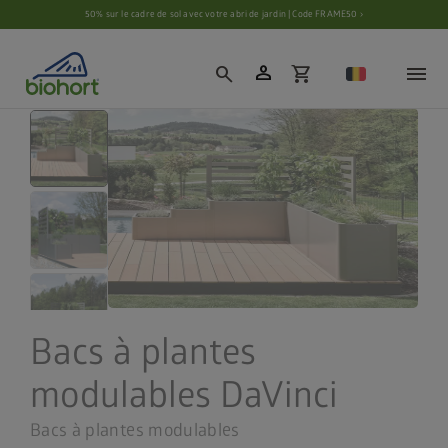
Paramètres des cookies
50% sur le cadre de sol avec votre abri de jardin | Code FRAME50 ›
person
search
shopping_cart
Bacs à plantes
modulables DaVinci
Bacs à plantes modulables