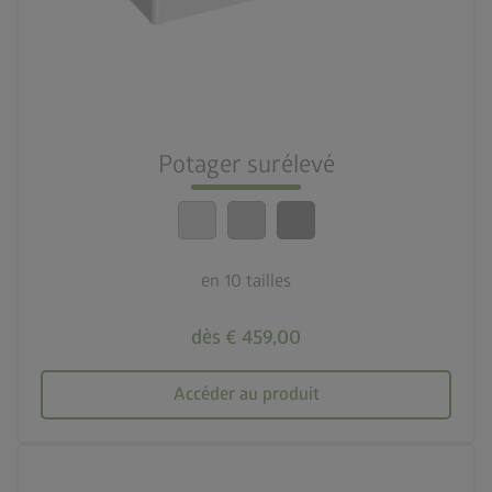
deployed_code
10 tailles
nest_clock_farsight_analog
Montage rapide
Potager surélevé
calendar_month
20 ans de garantie
en 10 tailles
dès € 459,00
Accéder au produit