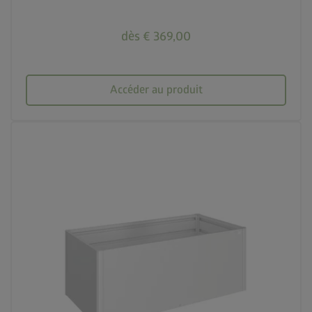
dès € 369,00
Accéder au produit
palette
3 couleurs