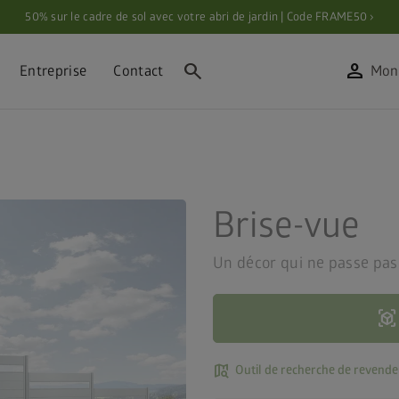
50% sur le cadre de sol avec votre abri de jardin | Code FRAME50 ›
search
person
Entreprise
Contact
Mon
Brise-vue
Un décor qui ne passe pas
view_in_ar
map_search
Outil de recherche de revende