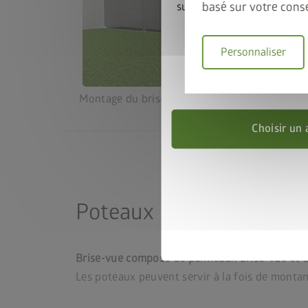
basé sur votre cons
sur le cadre de sol assorti.
cadre de sol au panier
promotion
Personnaliser
Valable jusqu
Montage du brise-vue contre un mur de mais
Choisir un 
Poteaux
Brise-vue composé de panneaux brise-vue et 
Les poteaux peuvent servir à la fois de montant