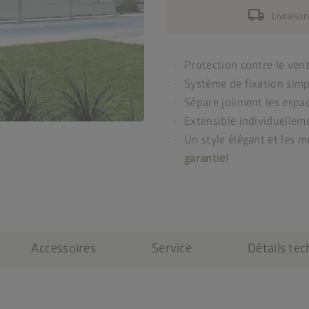
local_shipping
Livraison
Protection contre le vent 
Système de fixation simp
Sépare joliment les espac
Extensible individuellem
Un style élégant et les m
garantie!
Accessoires
Service
Détails te