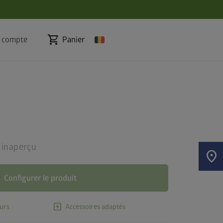
shopping_cart
 compte
Panier
 inaperçu
location_on
Configurer le produit
add_box
urs
Accessoires adaptés