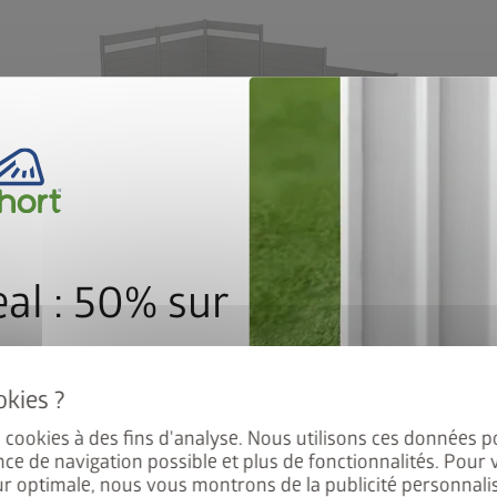
-
Le brise-vue peut être disposé en ligne droite ou
To
en angle.
al : 50% sur
e de sol
es cookies à des fins d'analyse. Nous utilisons ces données p
 Europa, Panorama, HighLine,
nce de navigation possible et plus de fonctionnalités. Pour 
éficiez de 50% de réduction
ur optimale, nous vous montrons de la publicité personnalis