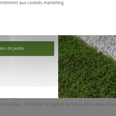
entement aux cookies marketing.
 Ajoutez l’abri de jardin et le
, puis saisissez le code
nel
FRAME50
.
’au 31/08/2026.
on
abri de jardin
de poteaux
s de début, de finition, d’angle et de liaison entre deux brise