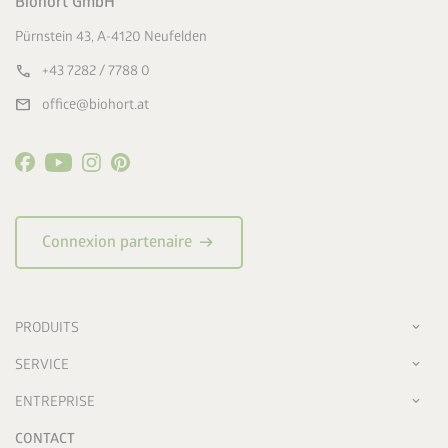
Biohort GmbH
Pürnstein 43, A-4120 Neufelden
call
+43 7282 / 7788 0
mail
office@biohort.at
arrow_right_alt
Connexion partenaire
PRODUITS
SERVICE
ENTREPRISE
CONTACT