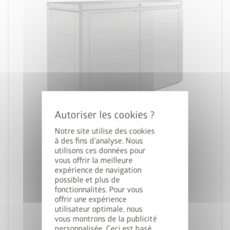
palette
3 couleurs
deployed_code
2 tailles
Notre site utilise des cookies
à des fins d'analyse. Nous
lock_person
utilisons ces données pour
Le meilleur niveau de sécurité
vous offrir la meilleure
expérience de navigation
HighBoard
possible et plus de
calendar_month
fonctionnalités. Pour vous
20 ans de garantie
offrir une expérience
utilisateur optimale, nous
vous montrons de la publicité
en 2 tailles
personnalisée. Ceci est basé