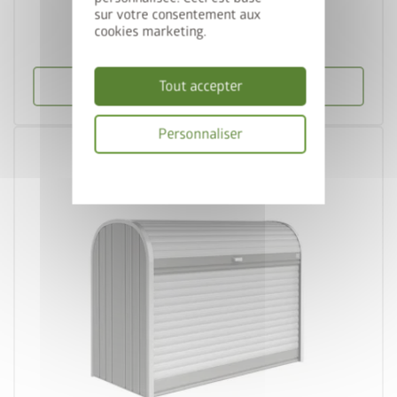
sur votre consentement aux
cookies marketing.
dès € 1 649,00
Tout accepter
Accéder au produit
Personnaliser
Politique
de
confidentialité
palette
3 couleurs