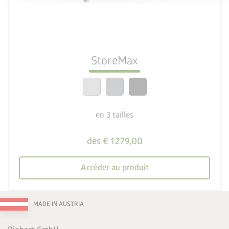
deployed_code
3 tailles
lock_person
Le meilleur niveau de sécurité
StoreMax
calendar_month
20 ans de garantie
en 3 tailles
dès € 1 279,00
Accéder au produit
MADE IN AUSTRIA