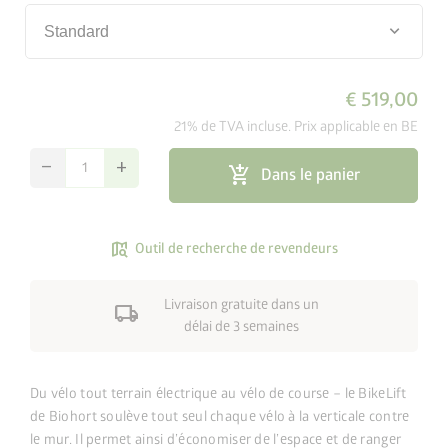
keyboard_arrow_down
Standard
€ 519,00
21% de TVA incluse. Prix applicable en BE
remove
add
add_shopping_cart
Dans le panier
map_search
Outil de recherche de revendeurs
Livraison gratuite dans un
local_shipping
délai de 3 semaines
Du vélo tout terrain électrique au vélo de course – le BikeLift
de Biohort soulève tout seul chaque vélo à la verticale contre
le mur. Il permet ainsi d’économiser de l’espace et de ranger