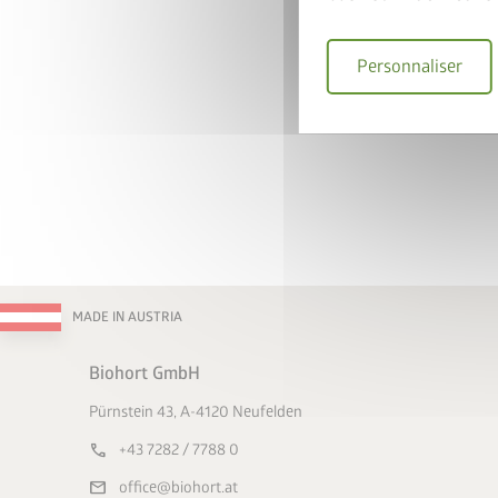
Personnaliser
MADE IN AUSTRIA
Biohort GmbH
Pürnstein 43, A-4120 Neufelden
call
+43 7282 / 7788 0
mail
office@biohort.at