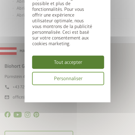
Abri de jardin HighLine
possible et plus de
Abri de jardin Panorama
fonctionnalités. Pour vous
offrir une expérience
Abri de jardin AvantGarde
utilisateur optimale, nous
vous montrons de la publicité
personnalisée. Ceci est basé
sur votre consentement aux
cookies marketing.
MADE IN AUSTRIA
Tout accepter
Biohort GmbH
Pürnstein 43, A-4120 Neufelden
Personnaliser
call
+43 7282 / 7788 0
Politique
de
mail
office@biohort.at
confidentialité