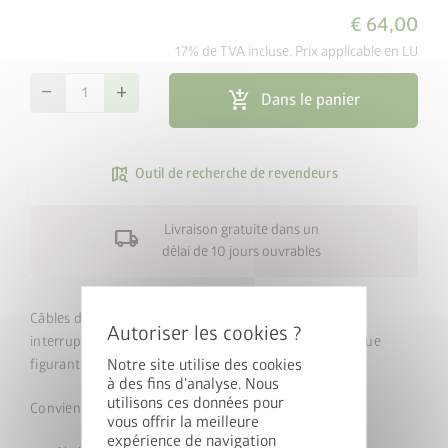
€ 64,00
17% de TVA incluse. Prix applicable en LU
remove
add
add_shopping_cart
Dans le panier
map_search
Outil de recherche de revendeurs
Livraison gratuite dans un
local_shipping
délai de 10 jours ouvrables
Câbles dissimulés discrètement, montage simple des
interrupteurs et des prises (sans l’équipement électrique
Notre site utilise des cookies
figurant sur l’illustration).
à des fins d'analyse. Nous
utilisons ces données pour
Convient pour :
vous offrir la meilleure
expérience de navigation