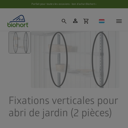
Paramètres des cookies
Parfait pour toutes les occasions : bon d’achat Biohort ›
person
search
shopping_cart
Fixations verticales pour
abri de jardin (2 pièces)