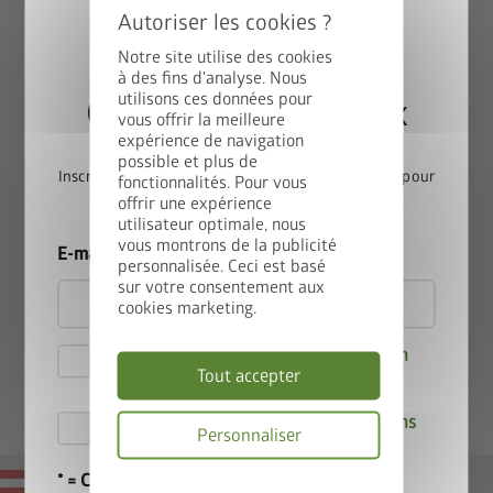
modèles CasaNova, Neo et Europa et de l’armoire à outils.
Fixations verticales en profilé chapeau avec fentes pour
Notre site utilise des cookies
à des fins d'analyse. Nous
recevoir les étagères, bacs étagères, panier, jeu de
utilisons ces données pour
Gagnez une StyleBox
crochets ou table pliante
vous offrir la meilleure
Étagères positionnables à volonté
expérience de navigation
Galvanisées à chaud pour une longévité optimale
possible et plus de
Inscrivez-vous dès maintenant à notre newsletter pour
Longueur env. 185 cm
fonctionnalités. Pour vous
offrir une expérience
participer automatiquement au tirage au sort.
utilisateur optimale, nous
vous montrons de la publicité
Conviennent pour :
E-mail
personnalisée. Ceci est basé
sur votre consentement aux
Abri de jardin HighLine
cookies marketing.
Abri de jardin AvantGarde
Abri de jardin Panorama
Je déclare accepter les
Dispositions en
Tout accepter
matière de confidentialité
.
Par la présente, j'accepte les
conditions
Personnaliser
de participation au concours
.
* = Champ obligatoire
Politique
MADE IN AUSTRIA