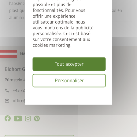
l’absence de fondation en béton. Quatre équerres en
possible et plus de
fonctionnalités. Pour vous
plastique permettent un montage précis. Le cadre de sol en
offrir une expérience
aluminium a une section transversale de 40 x 40 mm.
utilisateur optimale, nous
vous montrons de la publicité
personnalisée. Ceci est basé
sur votre consentement aux
cookies marketing.
MADE IN AUSTRIA
Tout accepter
Biohort GmbH
Pürnstein 43, A-4120 Neufelden
Personnaliser
call
+43 7282 / 7788 0
Politique
de
mail
office@biohort.at
confidentialité