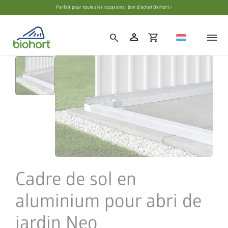
Paramètres des cookies
Parfait pour toutes les occasions : bon d’achat Biohort ›
person
search
shopping_cart
Cadre de sol en
aluminium pour abri de
jardin Neo