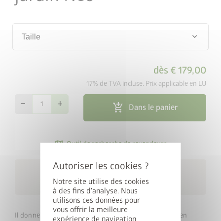
keyboard_arrow_down
Taille
dès
€ 179,00
17% de TVA incluse. Prix applicable en LU
remove
add
add_shopping_cart
Dans le panier
map_search
Outil de recherche de revendeurs
Livraison gratuite dans un
local_shipping
Notre site utilise des cookies
délai de 10 jours ouvrables
à des fins d'analyse. Nous
utilisons ces données pour
vous offrir la meilleure
Il donne à l’abri de jardin la stabilité nécessaire même en
expérience de navigation